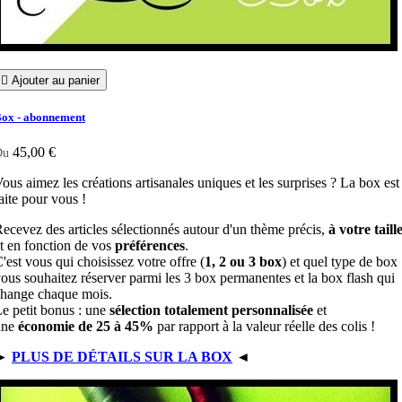

Ajouter au panier
ox - abonnement
45,00 €
Du
ous aimez les créations artisanales uniques et les surprises ? La box est
aite pour vous !
ecevez des articles sélectionnés autour d'un thème précis,
à votre taill
t en fonction de vos
préférences
.
'est vous qui choisissez votre offre (
1, 2 ou 3 box
) et quel type de box
ous souhaitez réserver parmi les 3 box permanentes et la box flash qui
hange chaque mois.
e petit bonus : une
sélection totalement personnalisée
et
une
économie de 25 à 45%
par rapport à la valeur réelle des colis !
►
PLUS DE DÉTAILS SUR LA BOX
◄