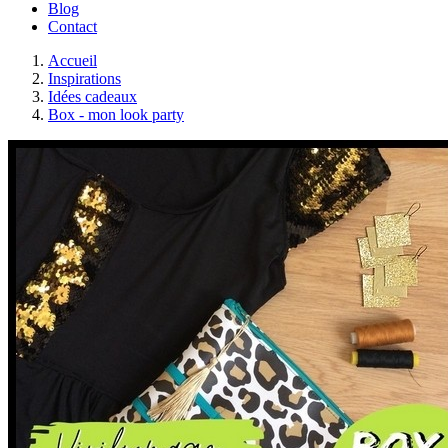
Blog
Contact
Accueil
Inspirations
Idées cadeaux
Box - mon look party