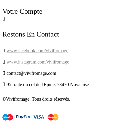
Votre Compte

Restons En Contact

www.facebook.com/vivifromage

www.instagram.com/vivifromage

contact@vivifromage.com

95 route du col de l'Epine, 73470 Novalaise
©Vivifromage. Tous droits réservés.