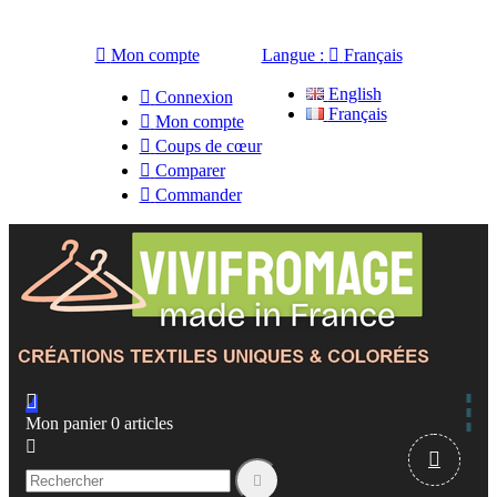

Mon compte
Langue :

Français
English

Connexion
Français

Mon compte

Coups de cœur

Comparer

Commander

Mon panier
0
articles


