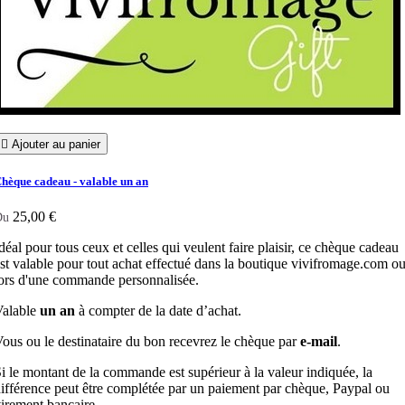

Ajouter au panier
hèque cadeau - valable un an
25,00 €
Du
déal pour tous ceux et celles qui veulent faire plaisir, ce chèque cadeau
st valable pour tout achat effectué dans la boutique vivifromage.com o
ors d'une commande personnalisée.
Valable
un an
à compter de la date d’achat.
ous ou le destinataire du bon recevrez le chèque par
e-mail
.
i le montant de la commande est supérieur à la valeur indiquée, la
ifférence peut être complétée par un paiement par chèque, Paypal ou
irement bancaire.