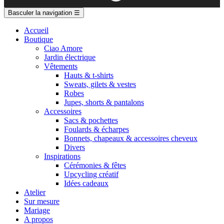
Basculer la navigation
☰
Accueil
Boutique
Ciao Amore
Jardin électrique
Vêtements
Hauts & t-shirts
Sweats, gilets & vestes
Robes
Jupes, shorts & pantalons
Accessoires
Sacs & pochettes
Foulards & écharpes
Bonnets, chapeaux & accessoires cheveux
Divers
Inspirations
Cérémonies & fêtes
Upcycling créatif
Idées cadeaux
Atelier
Sur mesure
Mariage
A propos