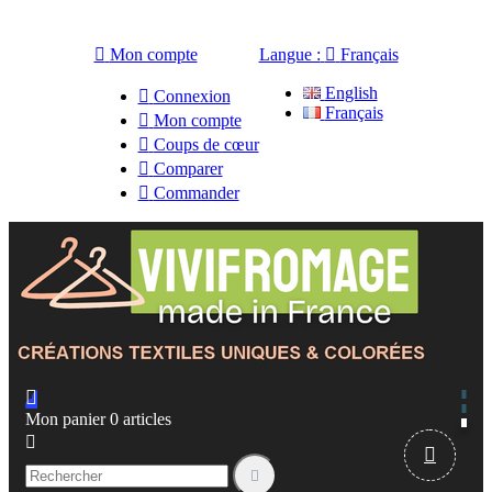

Mon compte
Langue :

Français
English

Connexion
Français

Mon compte

Coups de cœur

Comparer

Commander

Mon panier
0
articles


