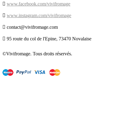

www.facebook.com/vivifromage

www.instagram.com/vivifromage

contact@vivifromage.com

95 route du col de l'Epine, 73470 Novalaise
©Vivifromage. Tous droits réservés.