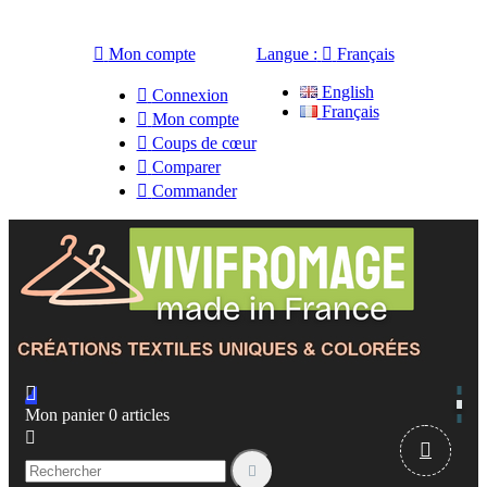

Mon compte
Langue :

Français
English

Connexion
Français

Mon compte

Coups de cœur

Comparer

Commander

Mon panier
0
articles


