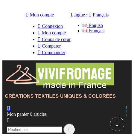

Mon compte
Langue :

Français
English

Connexion
Français

Mon compte

Coups de cœur

Comparer

Commander

Mon panier
0
articles


