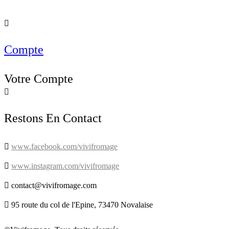

Compte
Votre Compte

Restons En Contact

www.facebook.com/vivifromage

www.instagram.com/vivifromage

contact@vivifromage.com

95 route du col de l'Epine, 73470 Novalaise