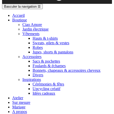
Basculer la navigation
☰
Accueil
Boutique
Ciao Amore
Jardin électrique
Vêtements
Hauts & t-shirts
Sweats, gilets & vestes
Robes
Jupes, shorts & pantalons
Accessoires
Sacs & pochettes
Foulards & écharpes
Bonnets, chapeaux & accessoires cheveux
Divers
Inspirations
Cérémonies & fêtes
Upcycling créatif
Idées cadeaux
Atelier
Sur mesure
Mariage
A propos