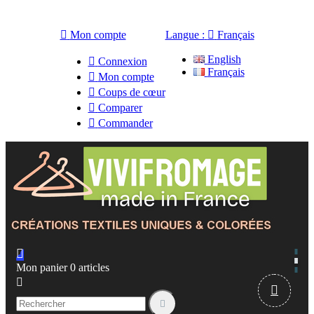

Mon compte
Langue :

Français
English

Connexion
Français

Mon compte

Coups de cœur

Comparer

Commander

Mon panier
0
articles


