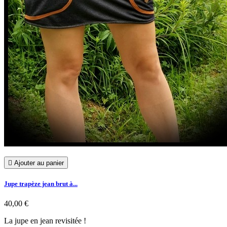

Ajouter au panier
Jupe trapèze jean brut à...
40,00 €
La jupe en jean revisitée !