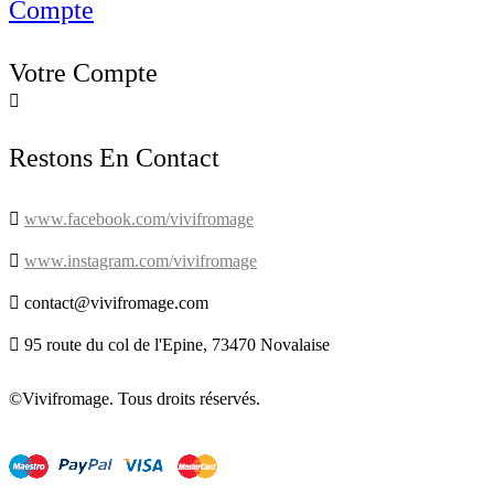
Compte
Votre Compte

Restons En Contact

www.facebook.com/vivifromage

www.instagram.com/vivifromage

contact@vivifromage.com

95 route du col de l'Epine, 73470 Novalaise
©Vivifromage. Tous droits réservés.