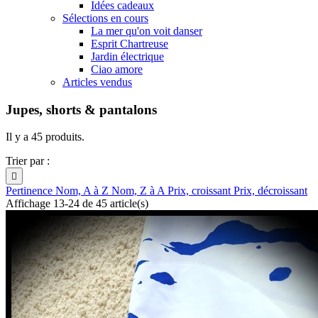
Idées cadeaux
Sélections en cours
La mer qu'on voit danser
Esprit Chartreuse
Jardin électrique
Ciao amore
Articles vendus
Jupes, shorts & pantalons
Il y a 45 produits.
Trier par :

Pertinence
Nom, A à Z
Nom, Z à A
Prix, croissant
Prix, décroissant
Affichage 13-24 de 45 article(s)