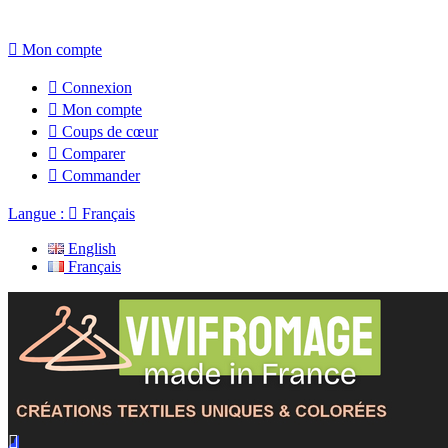

Mon compte

Connexion

Mon compte

Coups de cœur

Comparer

Commander
Langue :

Français
English
Français
