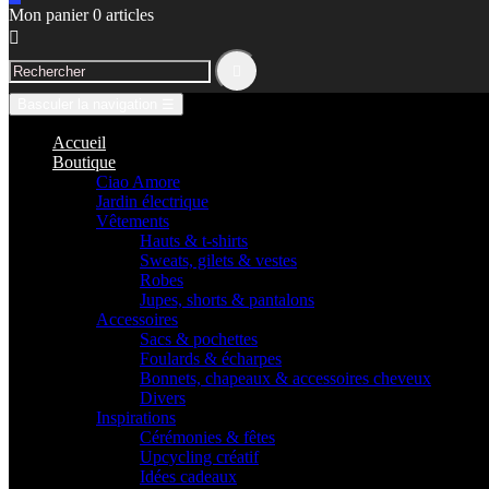
Mon panier
0
articles


Basculer la navigation
☰
Accueil
Boutique
Ciao Amore
Jardin électrique
Vêtements
Hauts & t-shirts
Sweats, gilets & vestes
Robes
Jupes, shorts & pantalons
Accessoires
Sacs & pochettes
Foulards & écharpes
Bonnets, chapeaux & accessoires cheveux
Divers
Inspirations
Cérémonies & fêtes
Upcycling créatif
Idées cadeaux