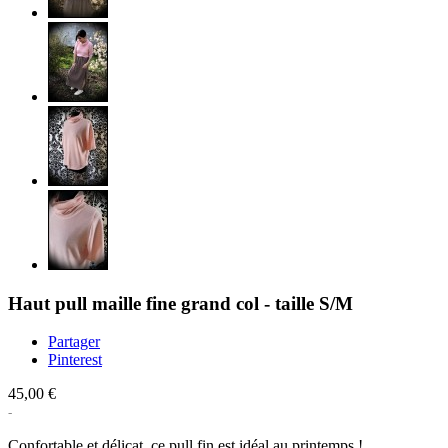
Haut pull maille fine grand col - taille S/M
Partager
Pinterest
45,00 €
Confortable et délicat, ce pull fin est idéal au printemps !