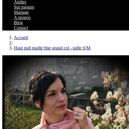
Atelier
Sur mesure
Mariage
A propos
Blog
Contact
Accueil
Haut pull maille fine grand col - taille S/M