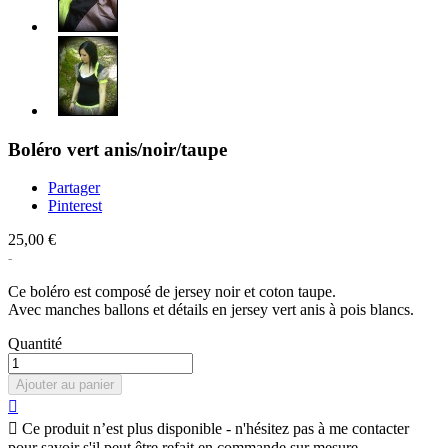
Boléro vert anis/noir/taupe
Partager
Pinterest
25,00 €
Ce boléro est composé de jersey noir et coton taupe.
Avec manches ballons et détails en jersey vert anis à pois blancs.
Quantité
Ajouter au panier


Ce produit n’est plus disponible - n'hésitez pas à me contacter
pour savoir s'il peut être refait en commande sur mesure.