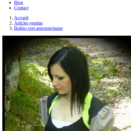
Blog
Contact
Accueil
Articles vendus
Boléro vert anis/noir/taupe