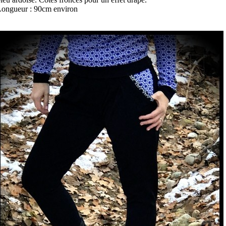
ongueur : 90cm environ