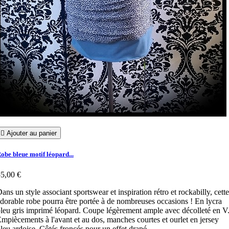

Ajouter au panier
obe bleue motif léopard...
5,00 €
ans un style associant sportswear et inspiration rétro et rockabilly, cette
dorable robe pourra être portée à de nombreuses occasions ! En lycra
leu gris imprimé léopard. Coupe légèrement ample avec décolleté en V
mpiècements à l'avant et au dos, manches courtes et ourlet en jersey
leu ardoise. Côtés froncés pour un effet drapé.