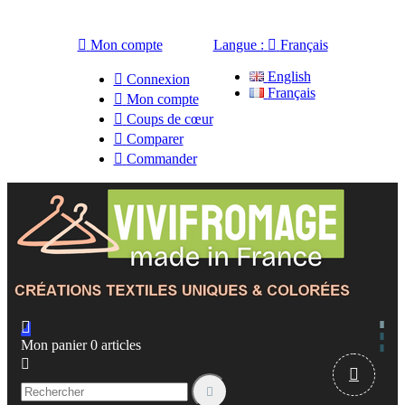

Mon compte
Langue :

Français
English

Connexion
Français

Mon compte

Coups de cœur

Comparer

Commander

Mon panier
0
articles


