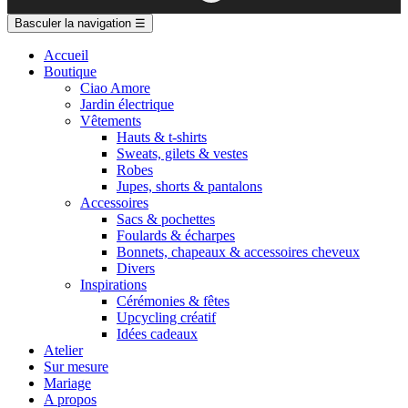
Basculer la navigation
☰
Accueil
Boutique
Ciao Amore
Jardin électrique
Vêtements
Hauts & t-shirts
Sweats, gilets & vestes
Robes
Jupes, shorts & pantalons
Accessoires
Sacs & pochettes
Foulards & écharpes
Bonnets, chapeaux & accessoires cheveux
Divers
Inspirations
Cérémonies & fêtes
Upcycling créatif
Idées cadeaux
Atelier
Sur mesure
Mariage
A propos