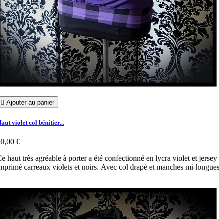

Ajouter au panier
aut violet col bénitier...
0,00 €
e haut très agréable à porter a été confectionné en lycra violet et jersey
mprimé carreaux violets et noirs. Avec col drapé et manches mi-longues