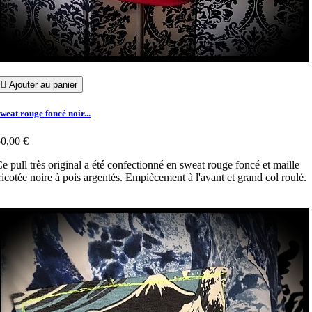

Ajouter au panier
weat rouge foncé noir...
0,00 €
e pull très original a été confectionné en sweat rouge foncé et maille
ricotée noire à pois argentés. Empiècement à l'avant et grand col roulé.