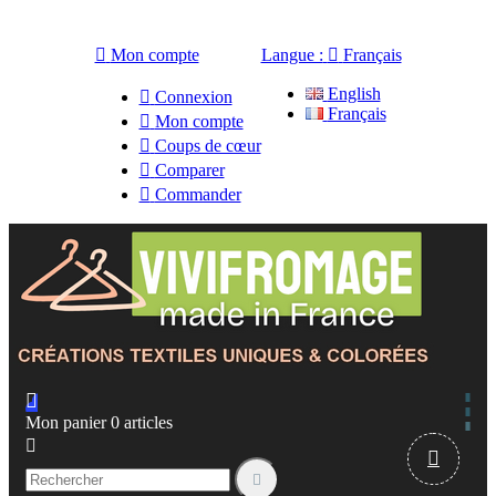

Mon compte
Langue :

Français
English

Connexion
Français

Mon compte

Coups de cœur

Comparer

Commander

Mon panier
0
articles


