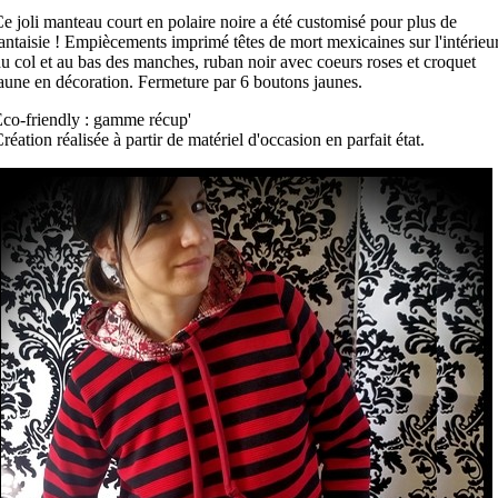
e joli manteau court en polaire noire a été customisé pour plus de
antaisie ! Empiècements imprimé têtes de mort mexicaines sur l'intérieu
u col et au bas des manches, ruban noir avec coeurs roses et croquet
aune en décoration. Fermeture par 6 boutons jaunes.
co-friendly : gamme récup'
réation réalisée à partir de matériel d'occasion en parfait état.