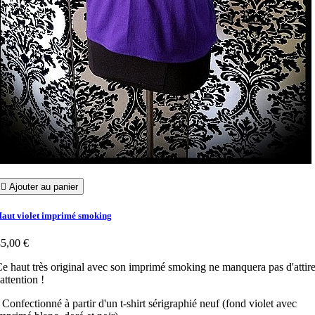

Ajouter au panier
aut violet imprimé smoking
5,00 €
e haut très original avec son imprimé smoking ne manquera pas d'attire
'attention !
 Confectionné à partir d'un t-shirt sérigraphié neuf (fond violet avec