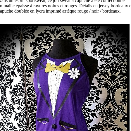
ans un esprit sportswear, ce joli sweat à capuche a été confectionné
n maille épaisse à rayures noires et rouges. Détails en jersey bordeaux e
apuche doublée en lycra imprimé aztèque rouge / noir / bordeaux.