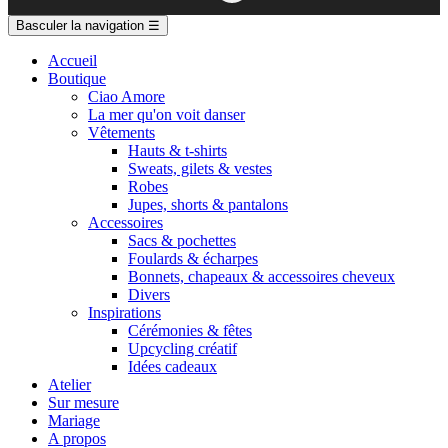
Basculer la navigation
☰
Accueil
Boutique
Ciao Amore
La mer qu'on voit danser
Vêtements
Hauts & t-shirts
Sweats, gilets & vestes
Robes
Jupes, shorts & pantalons
Accessoires
Sacs & pochettes
Foulards & écharpes
Bonnets, chapeaux & accessoires cheveux
Divers
Inspirations
Cérémonies & fêtes
Upcycling créatif
Idées cadeaux
Atelier
Sur mesure
Mariage
A propos