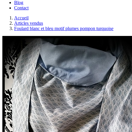
Blog
Contact
Accueil
Articles vendus
Foulard blanc et bleu motif plumes pompon turquoise