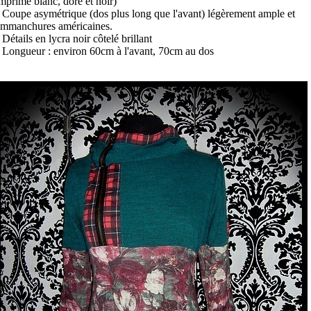
mprimé blanc, doré et noir)
 Coupe asymétrique (dos plus long que l'avant) légèrement ample et
emmanchures américaines.
 Détails en lycra noir côtelé brillant
 Longueur : environ 60cm à l'avant, 70cm au dos