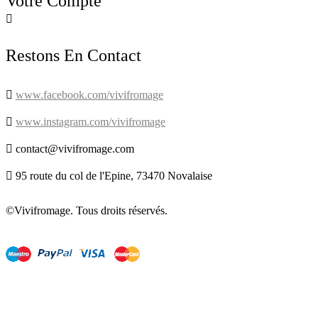
Votre Compte

Restons En Contact

www.facebook.com/vivifromage

www.instagram.com/vivifromage

contact@vivifromage.com

95 route du col de l'Epine, 73470 Novalaise
©Vivifromage. Tous droits réservés.