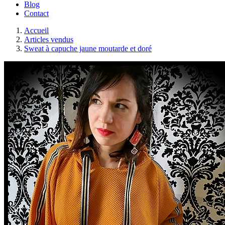
Blog
Contact
Accueil
Articles vendus
Sweat à capuche jaune moutarde et doré