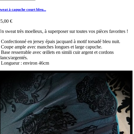
weat à capuche court bleu...
5,00 €
n sweat très moelleux, à superposer sur toutes vos pièces favorites !
 Confectionné en jersey épais jacquard à motif torsadé bleu nuit.
 Coupe ample avec manches longues et large capuche.
 Base resserrable avec œillets en simili cuir argent et cordons
lancs/argentés.
 Longueur : environ 46cm