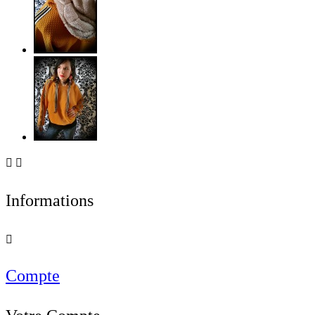


Informations

Compte