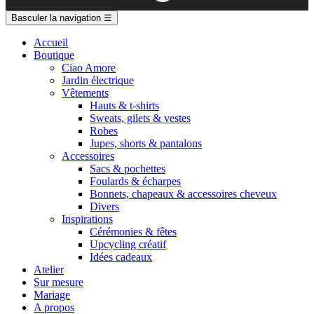
Basculer la navigation
☰
Accueil
Boutique
Ciao Amore
Jardin électrique
Vêtements
Hauts & t-shirts
Sweats, gilets & vestes
Robes
Jupes, shorts & pantalons
Accessoires
Sacs & pochettes
Foulards & écharpes
Bonnets, chapeaux & accessoires cheveux
Divers
Inspirations
Cérémonies & fêtes
Upcycling créatif
Idées cadeaux
Atelier
Sur mesure
Mariage
A propos