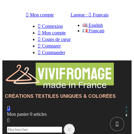

Mon compte
Langue :

Français
English

Connexion
Français

Mon compte

Coups de cœur

Comparer

Commander

Mon panier
0
articles


