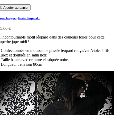

Ajouter au panier
upe longue plissée léopard...
5,00 €
'incontournable motif léopard dans des couleurs folles pour cette
uperbe jupe midi !
 Confectionnée en mousseline plissée léopard rouge/vert/violet à fils
urex et doublée en satin noir.
 Taille haute avec ceinture élastiquée noire.
 Longueur : environ 80cm