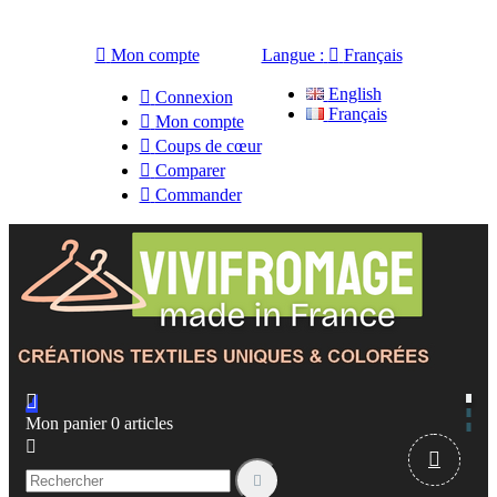

Mon compte
Langue :

Français
English

Connexion
Français

Mon compte

Coups de cœur

Comparer

Commander

Mon panier
0
articles


