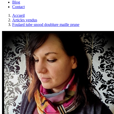
Blog
Contact
Accueil
Articles vendus
Foulard tube snood doublure maille prune