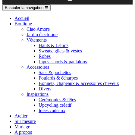
Basculer la navigation
☰
Accueil
Boutique
Ciao Amore
Jardin électrique
Vêtements
Hauts & t-shirts
Sweats, gilets & vestes
Robes
Jupes, shorts & pantalons
Accessoires
Sacs & pochettes
Foulards & écharpes
Bonnets, chapeaux & accessoires cheveux
Divers
Inspirations
Cérémonies & fêtes
Upcycling créatif
Idées cadeaux
Atelier
Sur mesure
Mariage
A propos