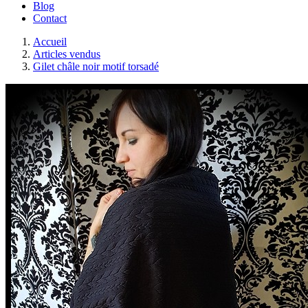
Blog
Contact
Accueil
Articles vendus
Gilet châle noir motif torsadé