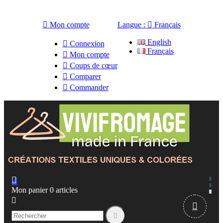

Mon compte
Langue :

Français
English

Connexion
Français

Mon compte

Coups de cœur

Comparer

Commander

Mon panier
0
articles


