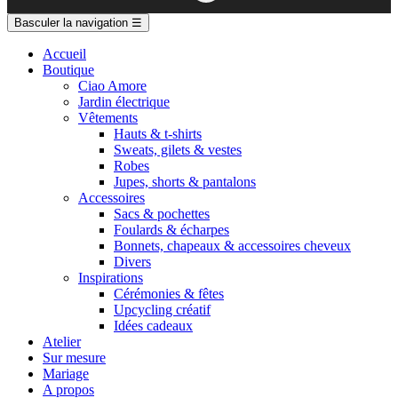
Basculer la navigation
☰
Accueil
Boutique
Ciao Amore
Jardin électrique
Vêtements
Hauts & t-shirts
Sweats, gilets & vestes
Robes
Jupes, shorts & pantalons
Accessoires
Sacs & pochettes
Foulards & écharpes
Bonnets, chapeaux & accessoires cheveux
Divers
Inspirations
Cérémonies & fêtes
Upcycling créatif
Idées cadeaux
Atelier
Sur mesure
Mariage
A propos