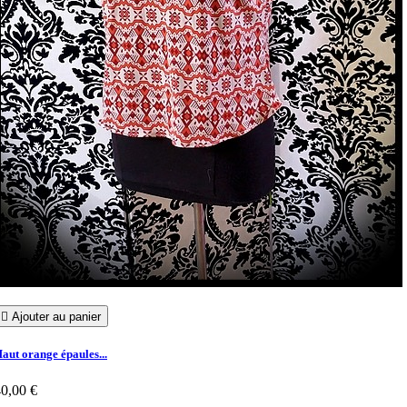

Ajouter au panier
aut orange épaules...
0,00 €