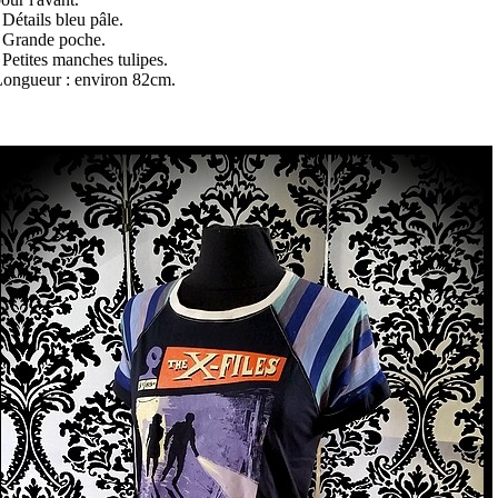
 Détails bleu pâle.
 Grande poche.
 Petites manches tulipes.
Longueur : environ 82cm.