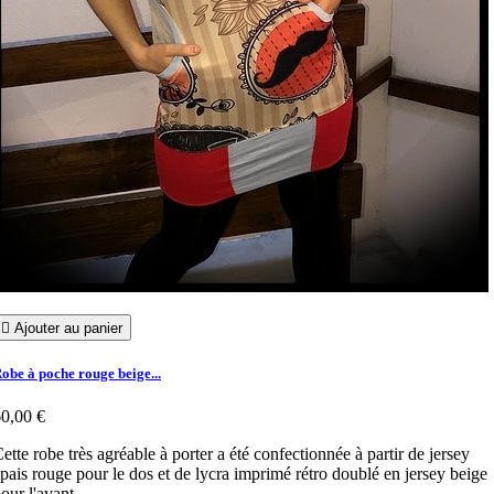

Ajouter au panier
obe à poche rouge beige...
0,00 €
ette robe très agréable à porter a été confectionnée à partir de jersey
pais rouge pour le dos et de lycra imprimé rétro doublé en jersey beige
our l'avant.