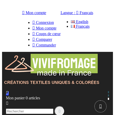

Mon compte
Langue :

Français
English

Connexion
Français

Mon compte

Coups de cœur

Comparer

Commander

Mon panier
0
articles


