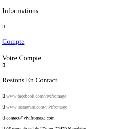
Informations

Compte
Votre Compte

Restons En Contact

www.facebook.com/vivifromage

www.instagram.com/vivifromage

contact@vivifromage.com

95 route du col de l'Epine, 73470 Novalaise