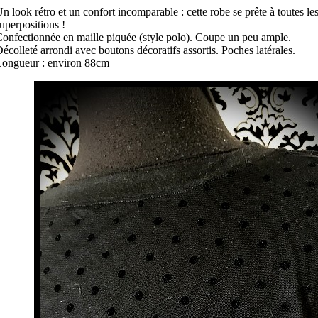
n look rétro et un confort incomparable : cette robe se prête à toutes le
uperpositions !
onfectionnée en maille piquée (style polo). Coupe un peu ample.
écolleté arrondi avec boutons décoratifs assortis. Poches latérales.
ongueur : environ 88cm