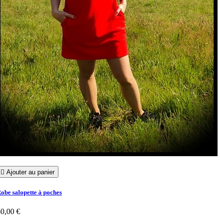

Ajouter au panier
obe salopette à poches
0,00 €