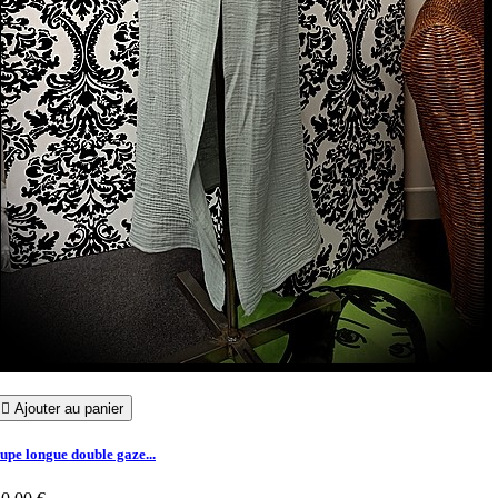

Ajouter au panier
upe longue double gaze...