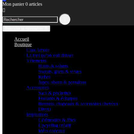
Mon panier
0
articles


Basculer la navigation
☰
Accueil
Boutique
Ciao Amore
La mer qu'on voit danser
Vêtements
Hauts & t-shirts
Sweats, gilets & vestes
Robes
Jupes, shorts & pantalons
Accessoires
Sacs & pochettes
Foulards & écharpes
Bonnets, chapeaux & accessoires cheveux
Divers
Inspirations
Cérémonies & fêtes
Upcycling créatif
Idées cadeaux