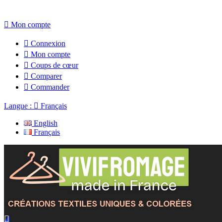

Mon compte

Connexion

Mon compte

Coups de cœur

Comparer

Commander
Langue :

Français
English
Français
