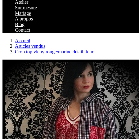
Atelier
Sur mesure
Mariage
A propos
Blog
Contact
Accueil
Articles vendus
Crop top vichy rouge/marine détail fleuri