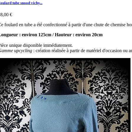
oulard tube snood vichy...
8,00 €
e foulard en tube a été confectionné à partir d'une chute de chemise
Longueur : environ 125cm / Hauteur : environ 20cm
ièce unique disponible immédiatement.
Gamme upcycling
: création réalisée à partir de matériel d'occasion ou a