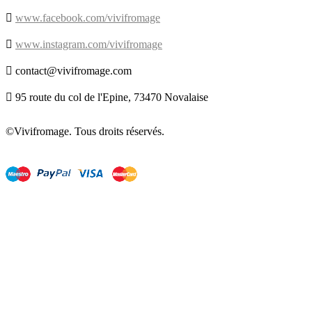

www.facebook.com/vivifromage

www.instagram.com/vivifromage

contact@vivifromage.com

95 route du col de l'Epine, 73470 Novalaise
©Vivifromage. Tous droits réservés.