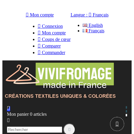

Mon compte
Langue :

Français
English

Connexion
Français

Mon compte

Coups de cœur

Comparer

Commander

Mon panier
0
articles


