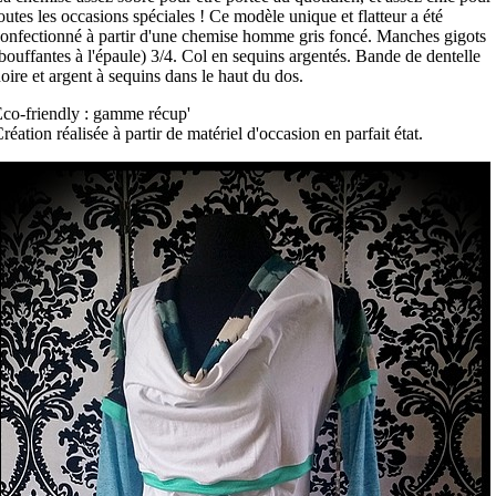
outes les occasions spéciales ! Ce modèle unique et flatteur a été
onfectionné à partir d'une chemise homme gris foncé. Manches gigots
bouffantes à l'épaule) 3/4. Col en sequins argentés. Bande de dentelle
oire et argent à sequins dans le haut du dos.
co-friendly : gamme récup'
réation réalisée à partir de matériel d'occasion en parfait état.