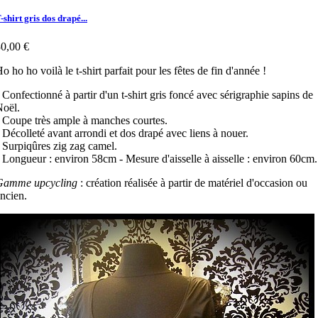
-shirt gris dos drapé...
0,00 €
o ho ho voilà le t-shirt parfait pour les fêtes de fin d'année !
 Confectionné à partir d'un t-shirt gris foncé avec sérigraphie sapins de
oël.
 Coupe très ample à manches courtes.
 Décolleté avant arrondi et dos drapé avec liens à nouer.
 Surpiqûres zig zag camel.
 Longueur : environ 58cm - Mesure d'aisselle à aisselle : environ 60cm.
Gamme upcycling
: création réalisée à partir de matériel d'occasion ou
ncien.