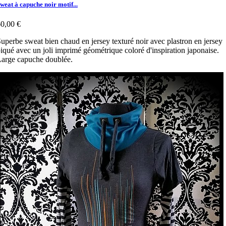
weat à capuche noir motif...
0,00 €
uperbe sweat bien chaud en jersey texturé noir avec plastron en jersey
iqué avec un joli imprimé géométrique coloré d'inspiration japonaise.
arge capuche doublée.