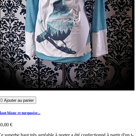

Ajouter au panier
aut blanc et turquoise...
0,00 €
e superbe haut très agréable à porter a été confectionné à partir d'un t-