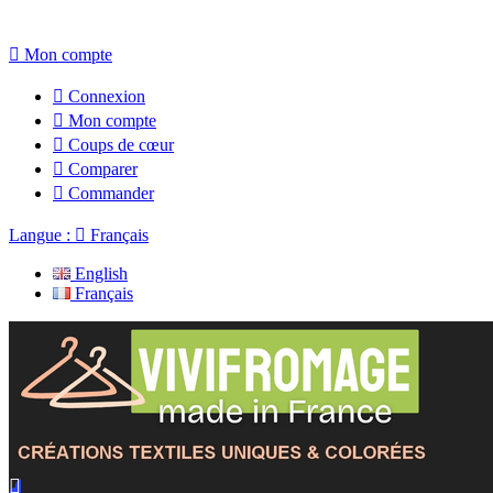

Mon compte

Connexion

Mon compte

Coups de cœur

Comparer

Commander
Langue :

Français
English
Français
