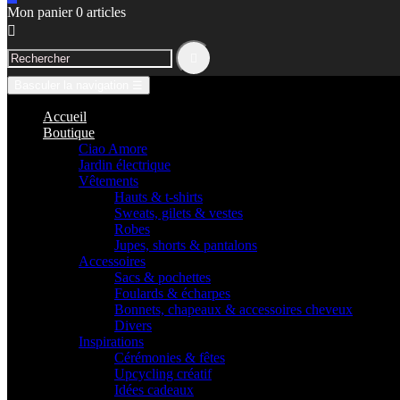
Mon panier
0
articles


Basculer la navigation
☰
Accueil
Boutique
Ciao Amore
Jardin électrique
Vêtements
Hauts & t-shirts
Sweats, gilets & vestes
Robes
Jupes, shorts & pantalons
Accessoires
Sacs & pochettes
Foulards & écharpes
Bonnets, chapeaux & accessoires cheveux
Divers
Inspirations
Cérémonies & fêtes
Upcycling créatif
Idées cadeaux