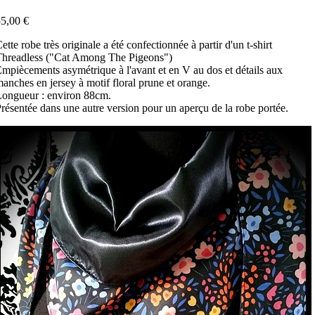
5,00 €
ette robe très originale a été confectionnée à partir d'un t-shirt
hreadless ("Cat Among The Pigeons")
mpiècements asymétrique à l'avant et en V au dos et détails aux
anches en jersey à motif floral prune et orange.
ongueur : environ 88cm.
résentée dans une autre version pour un aperçu de la robe portée.