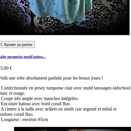

Ajouter au panier
obe turquoise motif tattoo...
5,00 €
oilà une robe absolument parfaite pour les beaux jours !
 Confectionnée en jersey turquoise clair avec motif tatouages oldschool
lanc et rouge.
 Coupe très ample avec manches intégrées.
 Encolure bateau avec bord corail fluo.
 A cintrer à la taille avec œillets en simili cuir argenté et métal et
ordons corail fluo.
 Longueur : environ 95cm