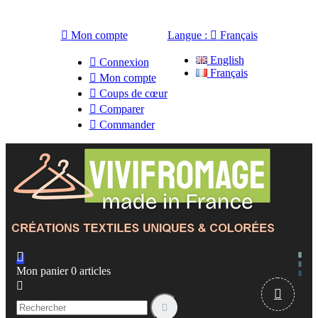

Mon compte
Langue :

Français
English

Connexion
Français

Mon compte

Coups de cœur

Comparer

Commander

Mon panier
0
articles


