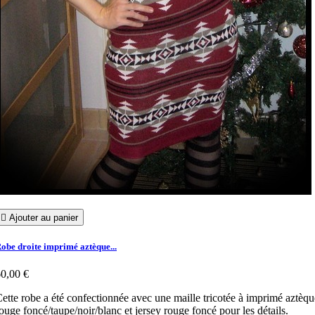

Ajouter au panier
obe droite imprimé aztèque...
0,00 €
ette robe a été confectionnée avec une maille tricotée à imprimé aztèqu
ouge foncé/taupe/noir/blanc et jersey rouge foncé pour les détails.