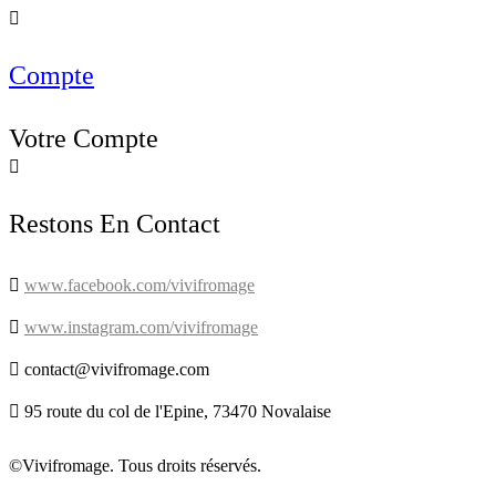

Compte
Votre Compte

Restons En Contact

www.facebook.com/vivifromage

www.instagram.com/vivifromage

contact@vivifromage.com

95 route du col de l'Epine, 73470 Novalaise
©Vivifromage. Tous droits réservés.