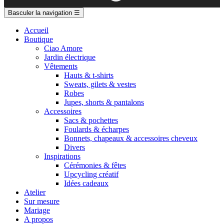
Basculer la navigation
☰
Accueil
Boutique
Ciao Amore
Jardin électrique
Vêtements
Hauts & t-shirts
Sweats, gilets & vestes
Robes
Jupes, shorts & pantalons
Accessoires
Sacs & pochettes
Foulards & écharpes
Bonnets, chapeaux & accessoires cheveux
Divers
Inspirations
Cérémonies & fêtes
Upcycling créatif
Idées cadeaux
Atelier
Sur mesure
Mariage
A propos