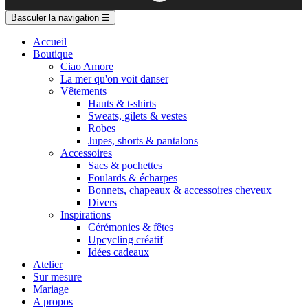
Basculer la navigation
☰
Accueil
Boutique
Ciao Amore
La mer qu'on voit danser
Vêtements
Hauts & t-shirts
Sweats, gilets & vestes
Robes
Jupes, shorts & pantalons
Accessoires
Sacs & pochettes
Foulards & écharpes
Bonnets, chapeaux & accessoires cheveux
Divers
Inspirations
Cérémonies & fêtes
Upcycling créatif
Idées cadeaux
Atelier
Sur mesure
Mariage
A propos