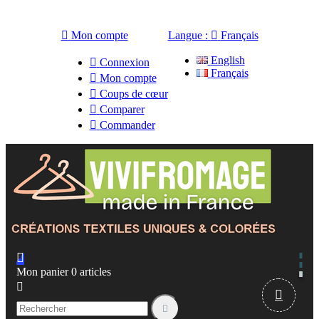

Mon compte
Langue :

Français
English

Connexion
Français

Mon compte

Coups de cœur

Comparer

Commander

Mon panier
0
articles


