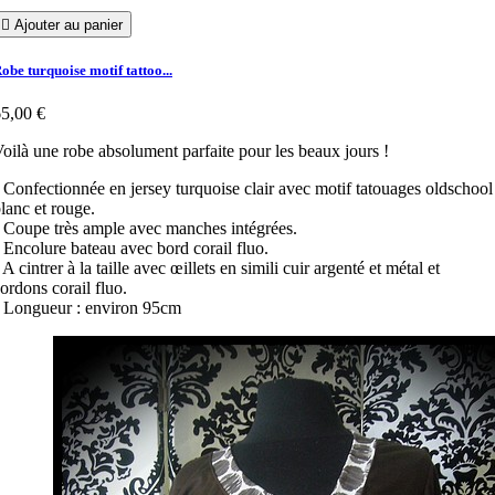

Ajouter au panier
obe turquoise motif tattoo...
5,00 €
oilà une robe absolument parfaite pour les beaux jours !
 Confectionnée en jersey turquoise clair avec motif tatouages oldschool
lanc et rouge.
 Coupe très ample avec manches intégrées.
 Encolure bateau avec bord corail fluo.
 A cintrer à la taille avec œillets en simili cuir argenté et métal et
ordons corail fluo.
 Longueur : environ 95cm