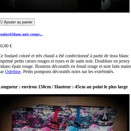

Ajouter au panier
oulard blanc noir rouge...
0,00 €
e foulard coloré et très chaud a été confectionné à partir de tissu blanc
mprimé petits cœurs rouges et roses et de satin noir. Doublure en jersey
ilano épais rouge. Boutons décoratifs en émail rouge et noir faits main
par
Odettine
. Petits pompons décoratifs noirs sur les extrémités.
ongueur : environ 150cm / Hauteur : 45cm au point le plus large