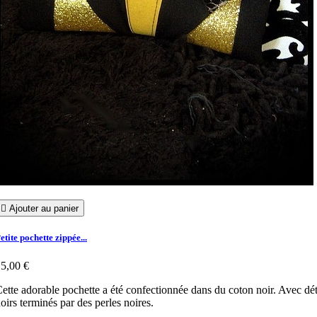

Ajouter au panier
etite pochette zippée...
5,00 €
ette adorable pochette a été confectionnée dans du coton noir. Avec détai
oirs terminés par des perles noires.