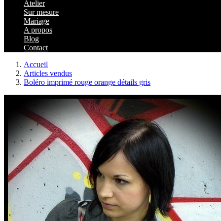
Atelier
Sur mesure
Mariage
A propos
Blog
Contact
Accueil
Articles vendus
Boléro imprimé rouge orange détails gris