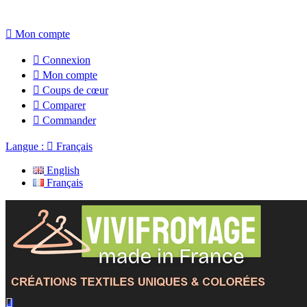

Mon compte

Connexion

Mon compte

Coups de cœur

Comparer

Commander
Langue :

Français
English
Français
