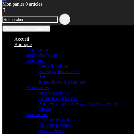
Mon panier
0
articles


Basculer la navigation
☰
Accueil
Boutique
Ciao Amore
Jardin électrique
Vêtements
Hauts & t-shirts
Sweats, gilets & vestes
Robes
Jupes, shorts & pantalons
Accessoires
Sacs & pochettes
Foulards & écharpes
Bonnets, chapeaux & accessoires cheveux
Divers
Inspirations
Cérémonies & fêtes
Upcycling créatif
Idées cadeaux