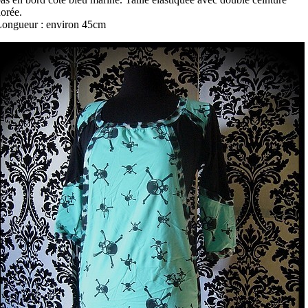
orée.
ongueur : environ 45cm