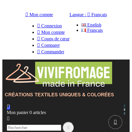

Mon compte
Langue :

Français
English

Connexion
Français

Mon compte

Coups de cœur

Comparer

Commander

Mon panier
0
articles


