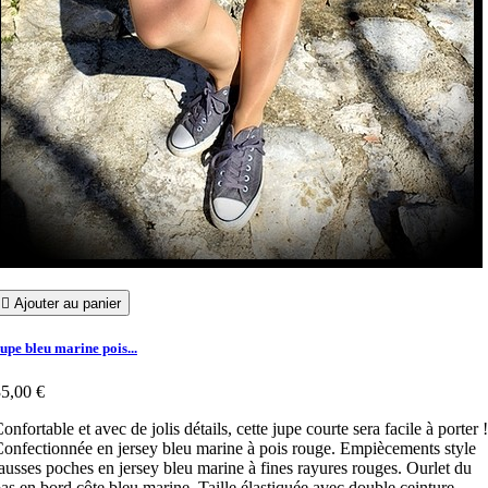

Ajouter au panier
upe bleu marine pois...
5,00 €
onfortable et avec de jolis détails, cette jupe courte sera facile à porter !
onfectionnée en jersey bleu marine à pois rouge. Empiècements style
ausses poches en jersey bleu marine à fines rayures rouges. Ourlet du
as en bord côte bleu marine. Taille élastiquée avec double ceinture