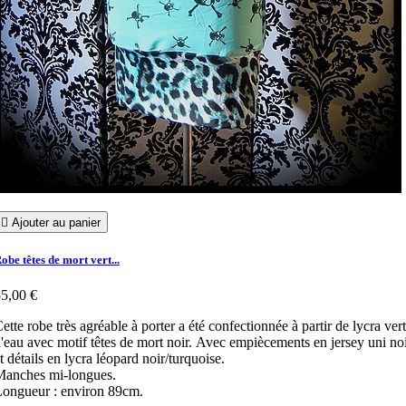

Ajouter au panier
obe têtes de mort vert...
5,00 €
ette robe très agréable à porter a été confectionnée à partir de lycra vert
'eau avec motif têtes de mort noir. Avec empiècements en jersey uni no
t détails en lycra léopard noir/turquoise.
Manches mi-longues.
Longueur : environ 89cm.