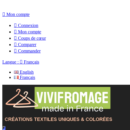

Mon compte

Connexion

Mon compte

Coups de cœur

Comparer

Commander
Langue :

Français
English
Français
