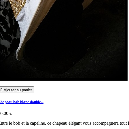

Ajouter au panier
hapeau bob blanc double...
0,00 €
ntre le bob et la capeline, ce chapeau élégant vous accompagnera tout l'