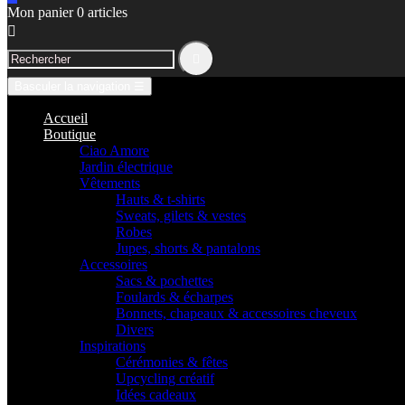
Mon panier
0
articles


Basculer la navigation
☰
Accueil
Boutique
Ciao Amore
Jardin électrique
Vêtements
Hauts & t-shirts
Sweats, gilets & vestes
Robes
Jupes, shorts & pantalons
Accessoires
Sacs & pochettes
Foulards & écharpes
Bonnets, chapeaux & accessoires cheveux
Divers
Inspirations
Cérémonies & fêtes
Upcycling créatif
Idées cadeaux