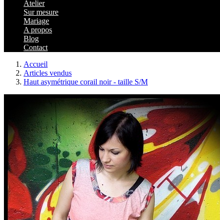
Atelier
Sur mesure
Mariage
A propos
Blog
Contact
Accueil
Articles vendus
Haut asymétrique corail noir - taille S/M