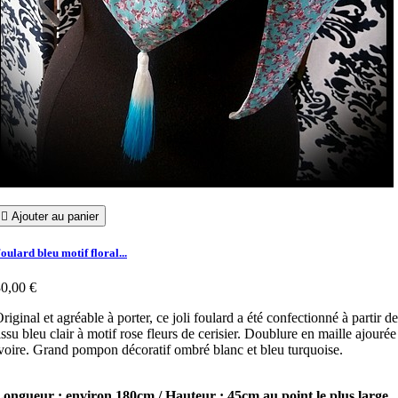

Ajouter au panier
oulard bleu motif floral...
0,00 €
riginal et agréable à porter, ce joli foulard a été confectionné à partir de
issu bleu clair à motif rose fleurs de cerisier. Doublure en maille ajourée
voire. Grand pompon décoratif ombré blanc et bleu turquoise.
ongueur : environ 180cm / Hauteur : 45cm au point le plus large