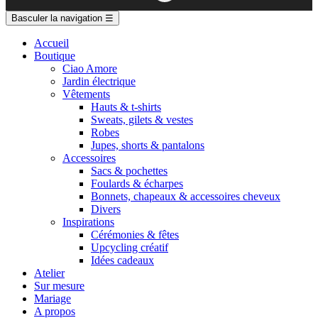
Basculer la navigation
☰
Accueil
Boutique
Ciao Amore
Jardin électrique
Vêtements
Hauts & t-shirts
Sweats, gilets & vestes
Robes
Jupes, shorts & pantalons
Accessoires
Sacs & pochettes
Foulards & écharpes
Bonnets, chapeaux & accessoires cheveux
Divers
Inspirations
Cérémonies & fêtes
Upcycling créatif
Idées cadeaux
Atelier
Sur mesure
Mariage
A propos