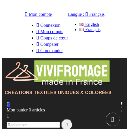

Mon compte
Langue :

Français
English

Connexion
Français

Mon compte

Coups de cœur

Comparer

Commander

Mon panier
0
articles


