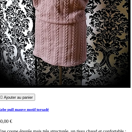

Ajouter au panier
obe pull mauve motif torsadé
0,00 €
ne coupe épurée mais très structurée, un tissu chaud et confortable :