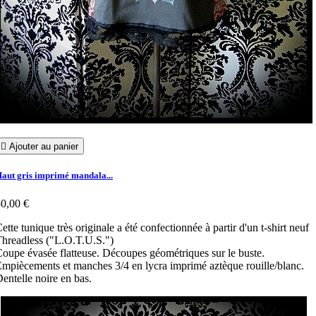

Ajouter au panier
aut gris imprimé mandala...
0,00 €
ette tunique très originale a été confectionnée à partir d'un t-shirt neuf
hreadless ("L.O.T.U.S.")
oupe évasée flatteuse. Découpes géométriques sur le buste.
mpiècements et manches 3/4 en lycra imprimé aztèque rouille/blanc.
entelle noire en bas.