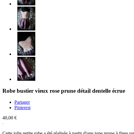
Robe bustier vieux rose prune détail dentelle écrue
Partager
Pinterest
40,00 €
Cette jolie petite robe a été réalisée à partir d'une jupe prune à fines r