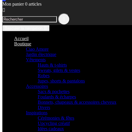
Mon panier
0
articles


Basculer la navigation
☰
Accueil
Boutique
Ciao Amore
Jardin électrique
Vêtements
Hauts & t-shirts
Sweats, gilets & vestes
Robes
Jupes, shorts & pantalons
Accessoires
Sacs & pochettes
Foulards & écharpes
Bonnets, chapeaux & accessoires cheveux
Divers
Inspirations
Cérémonies & fêtes
Upcycling créatif
Idées cadeaux