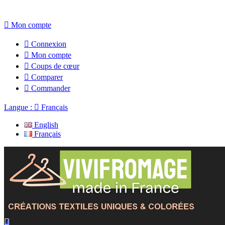

Mon compte

Connexion

Mon compte

Coups de cœur

Comparer

Commander
Langue :

Français
English
Français
