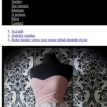
Atelier
Sur mesure
Mariage
A propos
Blog
Contact
Accueil
Articles vendus
Robe bustier vieux rose prune détail dentelle écrue