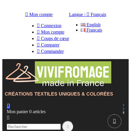

Mon compte
Langue :

Français
English

Connexion
Français

Mon compte

Coups de cœur

Comparer

Commander

Mon panier
0
articles


