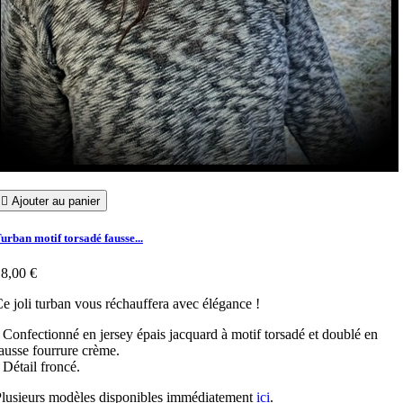

Ajouter au panier
urban motif torsadé fausse...
8,00 €
e joli turban vous réchauffera avec élégance !
 Confectionné en jersey épais jacquard à motif torsadé et doublé en
ausse fourrure crème.
 Détail froncé.
lusieurs modèles disponibles immédiatement
ici
.