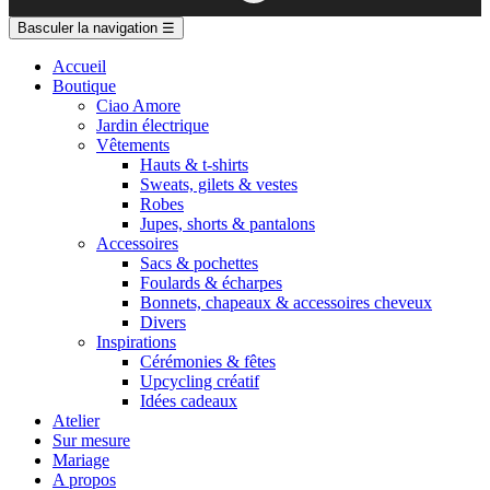
Basculer la navigation
☰
Accueil
Boutique
Ciao Amore
Jardin électrique
Vêtements
Hauts & t-shirts
Sweats, gilets & vestes
Robes
Jupes, shorts & pantalons
Accessoires
Sacs & pochettes
Foulards & écharpes
Bonnets, chapeaux & accessoires cheveux
Divers
Inspirations
Cérémonies & fêtes
Upcycling créatif
Idées cadeaux
Atelier
Sur mesure
Mariage
A propos