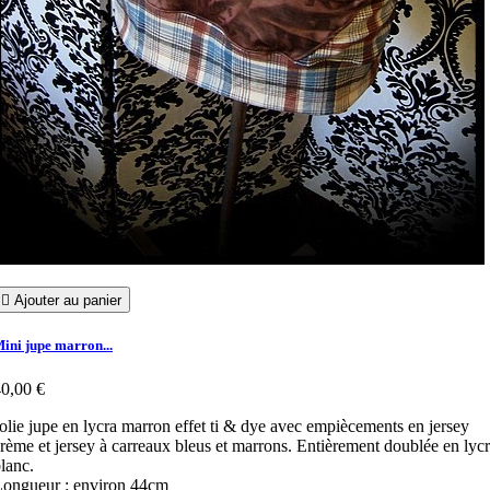

Ajouter au panier
ini jupe marron...
0,00 €
olie jupe en lycra marron effet ti & dye avec empiècements en jersey
rème et jersey à carreaux bleus et marrons. Entièrement doublée en lyc
lanc.
ongueur : environ 44cm