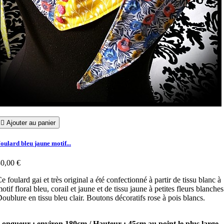

Ajouter au panier
oulard bleu jaune motif...
0,00 €
e foulard gai et très original a été confectionné à partir de tissu blanc à
otif floral bleu, corail et jaune et de tissu jaune à petites fleurs blanches
oublure en tissu bleu clair. Boutons décoratifs rose à pois blancs.
ongueur : environ 180cm / Hauteur : 45cm au point le plus large