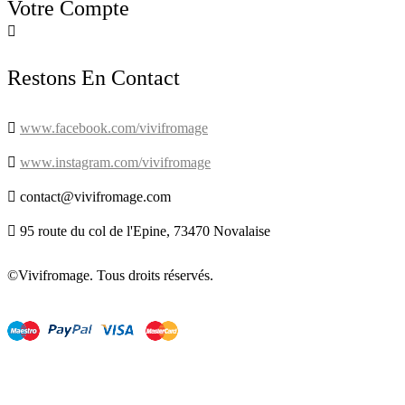
Votre Compte

Restons En Contact

www.facebook.com/vivifromage

www.instagram.com/vivifromage

contact@vivifromage.com

95 route du col de l'Epine, 73470 Novalaise
©Vivifromage. Tous droits réservés.