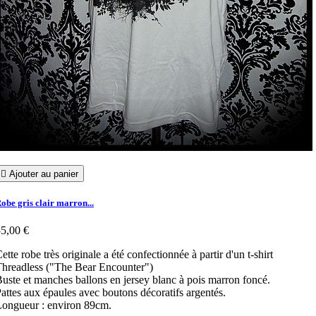

Ajouter au panier
obe gris clair marron...
5,00 €
ette robe très originale a été confectionnée à partir d'un t-shirt
hreadless ("The Bear Encounter")
uste et manches ballons en jersey blanc à pois marron foncé.
attes aux épaules avec boutons décoratifs argentés.
Longueur : environ 89cm.