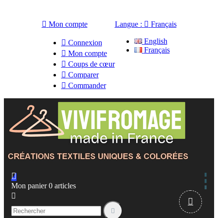

Mon compte
Langue :

Français
English

Connexion
Français

Mon compte

Coups de cœur

Comparer

Commander

Mon panier
0
articles


