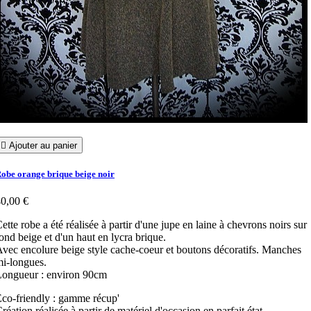

Ajouter au panier
obe orange brique beige noir
0,00 €
ette robe a été réalisée à partir d'une jupe en laine à chevrons noirs sur
ond beige et d'un haut en lycra brique.
vec encolure beige style cache-coeur et boutons décoratifs. Manches
i-longues.
Longueur : environ 90cm
co-friendly : gamme récup'
réation réalisée à partir de matériel d'occasion en parfait état.