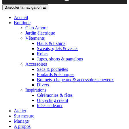
Basculer la navigation
☰
Accueil
Boutique
Ciao Amore
Jardin électrique
Vêtements
Hauts & t-shirts
Sweats, gilets & vestes
Robes
Jupes, shorts & pantalons
Accessoires
Sacs & pochettes
Foulards & écharpes
Bonnets, chapeaux & accessoires cheveux
Divers
Inspirations
Cérémonies & fêtes
Upcycling créatif
Idées cadeaux
Atelier
Sur mesure
Mariage
A propos