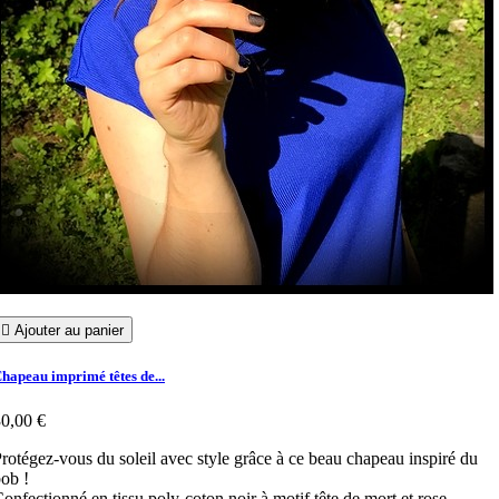

Ajouter au panier
hapeau imprimé têtes de...
0,00 €
rotégez-vous du soleil avec style grâce à ce beau chapeau inspiré du
ob !
onfectionné en tissu poly-coton noir à motif tête de mort et rose.