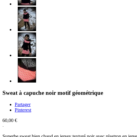
Sweat à capuche noir motif géométrique
Partager
Pinterest
60,00 €
Superbe sweat bien chaud en jersey texturé noir avec plastron en jers