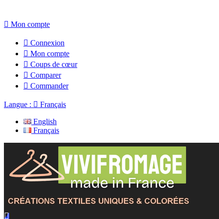

Mon compte

Connexion

Mon compte

Coups de cœur

Comparer

Commander
Langue :

Français
English
Français
