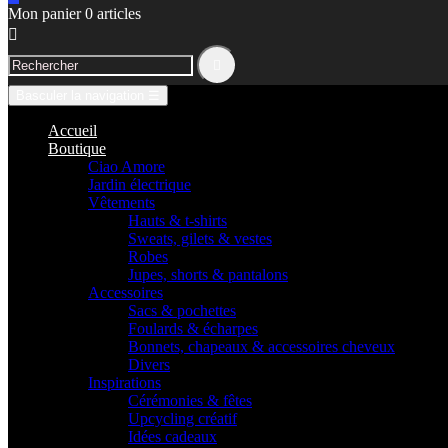
Mon panier
0
articles


Basculer la navigation
☰
Accueil
Boutique
Ciao Amore
Jardin électrique
Vêtements
Hauts & t-shirts
Sweats, gilets & vestes
Robes
Jupes, shorts & pantalons
Accessoires
Sacs & pochettes
Foulards & écharpes
Bonnets, chapeaux & accessoires cheveux
Divers
Inspirations
Cérémonies & fêtes
Upcycling créatif
Idées cadeaux