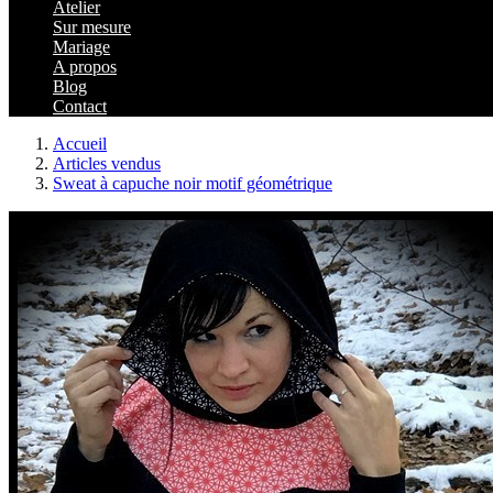
Atelier
Sur mesure
Mariage
A propos
Blog
Contact
Accueil
Articles vendus
Sweat à capuche noir motif géométrique