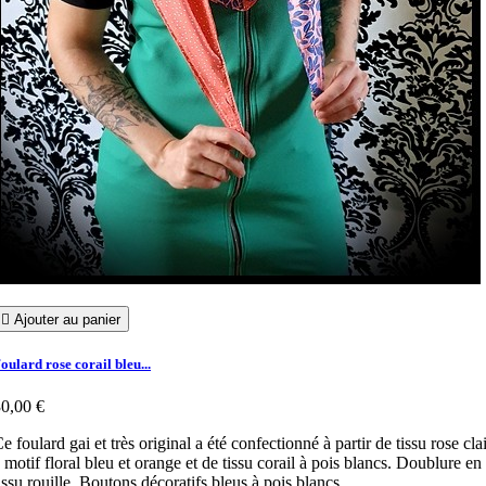

Ajouter au panier
oulard rose corail bleu...
0,00 €
e foulard gai et très original a été confectionné à partir de tissu rose cla
 motif floral bleu et orange et de tissu corail à pois blancs. Doublure en
issu rouille. Boutons décoratifs bleus à pois blancs.