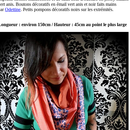
ert anis. Boutons décoratifs en émail vert anis et noir faits mains
par
Odettine
. Petits pompons décoratifs noirs sur les extrémités.
ongueur : environ 150cm / Hauteur : 45cm au point le plus large