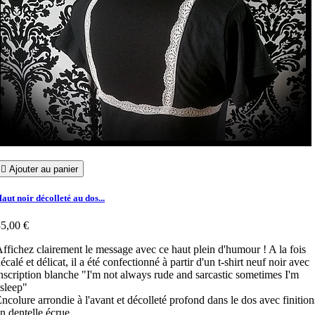

Ajouter au panier
aut noir décolleté au dos...
5,00 €
ffichez clairement le message avec ce haut plein d'humour ! A la fois
écalé et délicat, il a été confectionné à partir d'un t-shirt neuf noir avec
nscription blanche "I'm not always rude and sarcastic sometimes I'm
sleep"
ncolure arrondie à l'avant et décolleté profond dans le dos avec finition
n dentelle écrue.