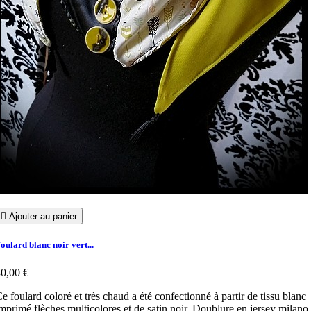

Ajouter au panier
oulard blanc noir vert...
0,00 €
e foulard coloré et très chaud a été confectionné à partir de tissu blanc
mprimé flèches multicolores et de satin noir. Doublure en jersey milano