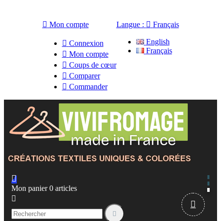

Mon compte
Langue :

Français
English

Connexion
Français

Mon compte

Coups de cœur

Comparer

Commander

Mon panier
0
articles


