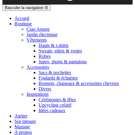
Basculer la navigation
☰
Accueil
Boutique
Ciao Amore
Jardin électrique
Vêtements
Hauts & t-shirts
Sweats, gilets & vestes
Robes
Jupes, shorts & pantalons
Accessoires
Sacs & pochettes
Foulards & écharpes
Bonnets, chapeaux & accessoires cheveux
Divers
Inspirations
Cérémonies & fêtes
Upcycling créatif
Idées cadeaux
Atelier
Sur mesure
Mariage
A propos