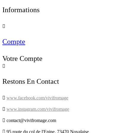
Informations

Compte
Votre Compte

Restons En Contact

www.facebook.com/vivifromage

www.instagram.com/vivifromage

contact@vivifromage.com

95 route du col de l'Epine, 73470 Novalaise