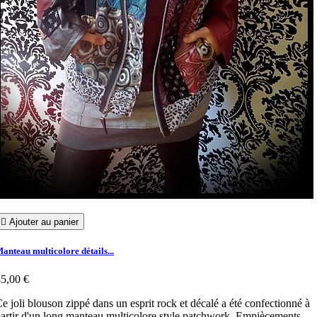

Ajouter au panier
anteau multicolore détails...
5,00 €
e joli blouson zippé dans un esprit rock et décalé a été confectionné à
artir d'un long manteau multicolore style patchwork. Empiècements