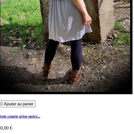

Ajouter au panier
este courte grise noire...
0,00 €