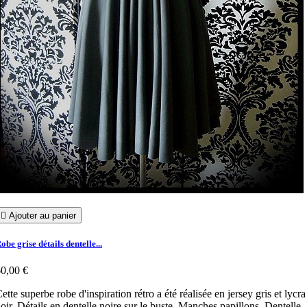

Ajouter au panier
obe grise détails dentelle...
0,00 €
ette superbe robe d'inspiration rétro a été réalisée en jersey gris et lycra
oir. Détails en dentelle noire sur le buste. Manches papillons. Dentelle