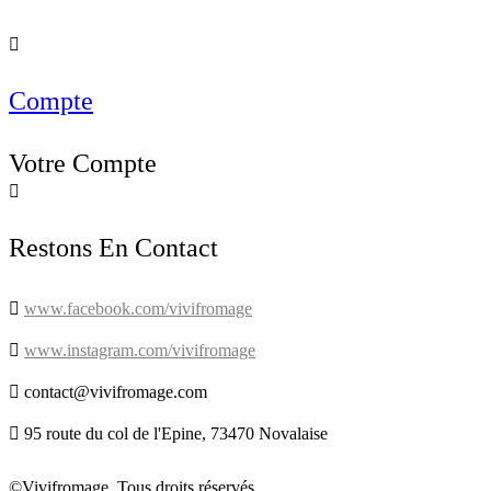

Compte
Votre Compte

Restons En Contact

www.facebook.com/vivifromage

www.instagram.com/vivifromage

contact@vivifromage.com

95 route du col de l'Epine, 73470 Novalaise
©Vivifromage. Tous droits réservés.