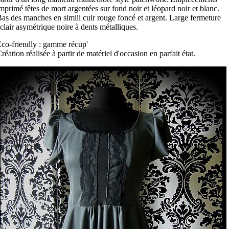
mprimé têtes de mort argentées sur fond noir et léopard noir et blanc.
as des manches en simili cuir rouge foncé et argent. Large fermeture
clair asymétrique noire à dents métalliques.
co-friendly : gamme récup'
réation réalisée à partir de matériel d'occasion en parfait état.