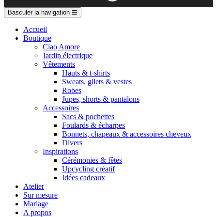
Basculer la navigation
☰
Accueil
Boutique
Ciao Amore
Jardin électrique
Vêtements
Hauts & t-shirts
Sweats, gilets & vestes
Robes
Jupes, shorts & pantalons
Accessoires
Sacs & pochettes
Foulards & écharpes
Bonnets, chapeaux & accessoires cheveux
Divers
Inspirations
Cérémonies & fêtes
Upcycling créatif
Idées cadeaux
Atelier
Sur mesure
Mariage
A propos