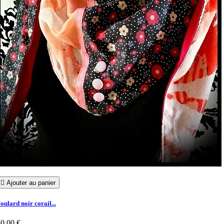

Ajouter au panier
oulard noir corail...
0,00 €