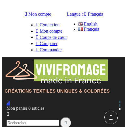

Mon compte
Langue :

Français
English

Connexion
Français

Mon compte

Coups de cœur

Comparer

Commander

Mon panier
0
articles


