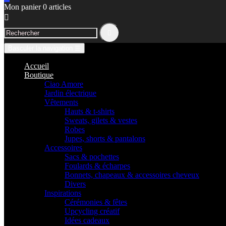
Mon panier
0
articles


Basculer la navigation
☰
Accueil
Boutique
Ciao Amore
Jardin électrique
Vêtements
Hauts & t-shirts
Sweats, gilets & vestes
Robes
Jupes, shorts & pantalons
Accessoires
Sacs & pochettes
Foulards & écharpes
Bonnets, chapeaux & accessoires cheveux
Divers
Inspirations
Cérémonies & fêtes
Upcycling créatif
Idées cadeaux