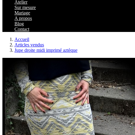
Atelier
Sur mesure
Mariage
A propos
Blog
Contact
Accueil
Articles vendus
Jupe droite midi imprimé aztèque