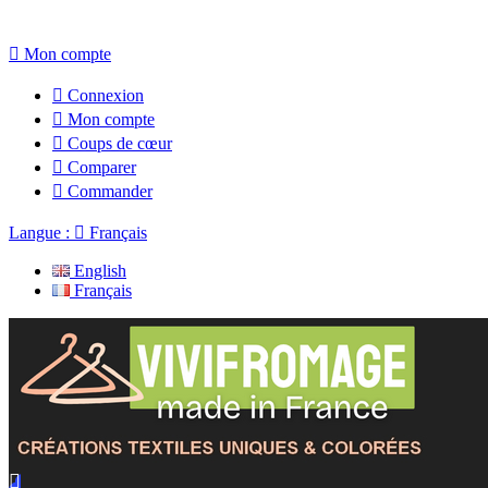

Mon compte

Connexion

Mon compte

Coups de cœur

Comparer

Commander
Langue :

Français
English
Français
