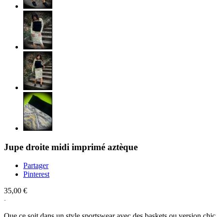
Jupe droite midi imprimé aztèque
Partager
Pinterest
35,00 €
Que ce soit dans un style sportswear avec des baskets ou version chic 