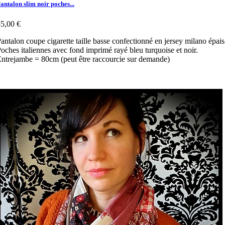
antalon slim noir poches...
5,00 €
antalon coupe cigarette taille basse confectionné en jersey milano épais
oches italiennes avec fond imprimé rayé bleu turquoise et noir.
ntrejambe = 80cm (peut être raccourcie sur demande)