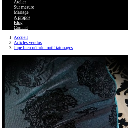
Atelier
Sur mesure
Mariage
A propos
Blog
Contact
Accueil
Articles vendus
Jupe bleu pétrole motif tatouages