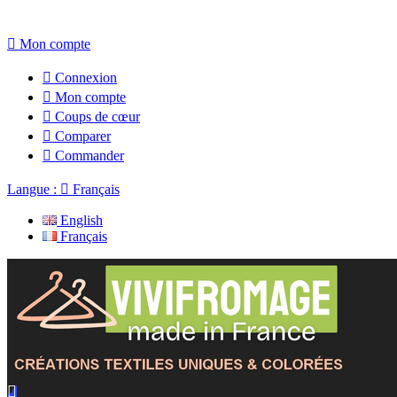

Mon compte

Connexion

Mon compte

Coups de cœur

Comparer

Commander
Langue :

Français
English
Français
