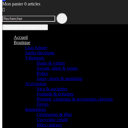
Mon panier
0
articles


Basculer la navigation
☰
Accueil
Boutique
Ciao Amore
Jardin électrique
Vêtements
Hauts & t-shirts
Sweats, gilets & vestes
Robes
Jupes, shorts & pantalons
Accessoires
Sacs & pochettes
Foulards & écharpes
Bonnets, chapeaux & accessoires cheveux
Divers
Inspirations
Cérémonies & fêtes
Upcycling créatif
Idées cadeaux