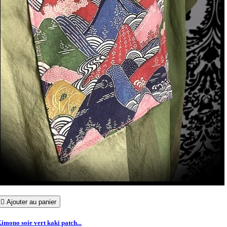

Ajouter au panier
imono soie vert kaki patch...