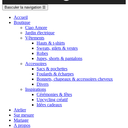
Basculer la navigation
☰
Accueil
Boutique
Ciao Amore
Jardin électrique
Vêtements
Hauts & t-shirts
Sweats, gilets & vestes
Robes
Jupes, shorts & pantalons
Accessoires
Sacs & pochettes
Foulards & écharpes
Bonnets, chapeaux & accessoires cheveux
Divers
Inspirations
Cérémonies & fêtes
Upcycling créatif
Idées cadeaux
Atelier
Sur mesure
Mariage
A propos