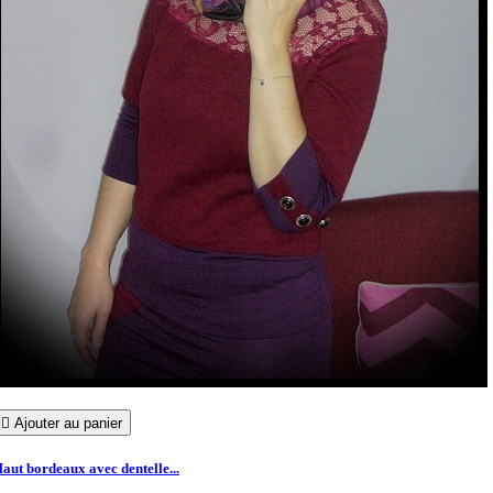

Ajouter au panier
aut bordeaux avec dentelle...