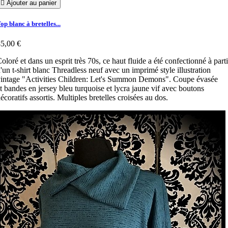

Ajouter au panier
op blanc à bretelles...
5,00 €
oloré et dans un esprit très 70s, ce haut fluide a été confectionné à parti
'un t-shirt blanc Threadless neuf avec un imprimé style illustration
intage "Activities Children: Let's Summon Demons". Coupe évasée
t bandes en jersey bleu turquoise et lycra jaune vif avec boutons
écoratifs assortis. Multiples bretelles croisées au dos.