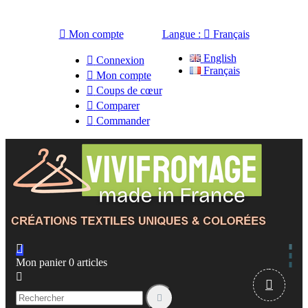

Mon compte
Langue :

Français
English

Connexion
Français

Mon compte

Coups de cœur

Comparer

Commander

Mon panier
0
articles


