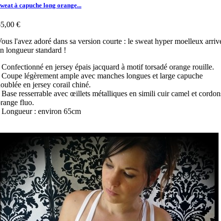
weat à capuche long orange...
5,00 €
ous l'avez adoré dans sa version courte : le sweat hyper moelleux arriv
n longueur standard !
 Confectionné en jersey épais jacquard à motif torsadé orange rouille.
 Coupe légèrement ample avec manches longues et large capuche
oublée en jersey corail chiné.
 Base resserrable avec œillets métalliques en simili cuir camel et cordon
range fluo.
 Longueur : environ 65cm