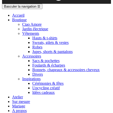
Basculer la navigation
☰
Accueil
Boutique
Ciao Amore
Jardin électrique
Vêtements
Hauts & t-shirts
Sweats, gilets & vestes
Robes
Jupes, shorts & pantalons
Accessoires
Sacs & pochettes
Foulards & écharpes
Bonnets, chapeaux & accessoires cheveux
Divers
Inspirations
Cérémonies & fêtes
Upcycling créatif
Idées cadeaux
Atelier
Sur mesure
Mariage
A propos