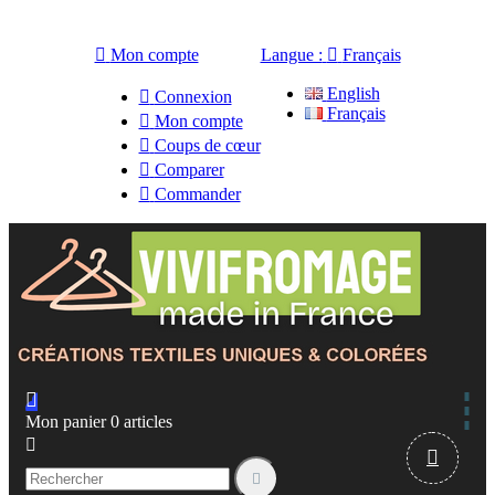

Mon compte
Langue :

Français
English

Connexion
Français

Mon compte

Coups de cœur

Comparer

Commander

Mon panier
0
articles


