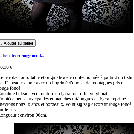

Ajouter au panier
obe noire et rouge motif...
0,00 €
ette robe confortable et originale a été confectionnée à partir d'un t-shir
euf Theadless noir avec un imprimé d'ours et de montagnes gris et
ouge foncé.
ncolure bateau avec bordure en lycra noir effet vinyl mat.
mpiècements aux épaules et manches mi-longues en lycra imprimé
hevrons noirs, blancs et bordeaux. Point zig zag décoratif rouge foncé
ur le bas.
ongueur : environ 90cm.