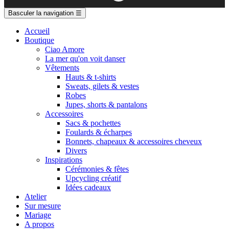
Basculer la navigation
☰
Accueil
Boutique
Ciao Amore
La mer qu'on voit danser
Vêtements
Hauts & t-shirts
Sweats, gilets & vestes
Robes
Jupes, shorts & pantalons
Accessoires
Sacs & pochettes
Foulards & écharpes
Bonnets, chapeaux & accessoires cheveux
Divers
Inspirations
Cérémonies & fêtes
Upcycling créatif
Idées cadeaux
Atelier
Sur mesure
Mariage
A propos