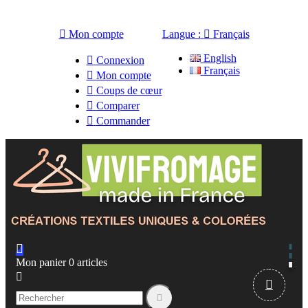

Mon compte
Langue :

Français
English

Connexion
Français

Mon compte

Coups de cœur

Comparer

Commander

Mon panier
0
articles


