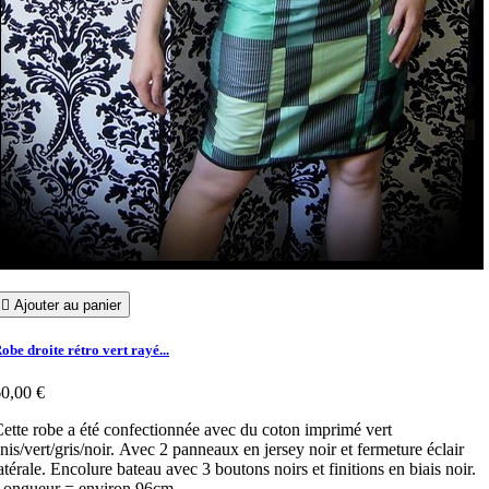

Ajouter au panier
obe droite rétro vert rayé...
0,00 €
ette robe a été confectionnée avec du coton imprimé vert
nis/vert/gris/noir. Avec 2 panneaux en jersey noir et fermeture éclair
atérale. Encolure bateau avec 3 boutons noirs et finitions en biais noir.
Longueur = environ 96cm.