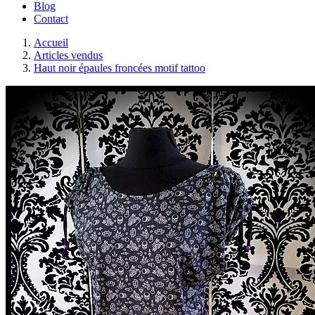
Blog
Contact
Accueil
Articles vendus
Haut noir épaules froncées motif tattoo