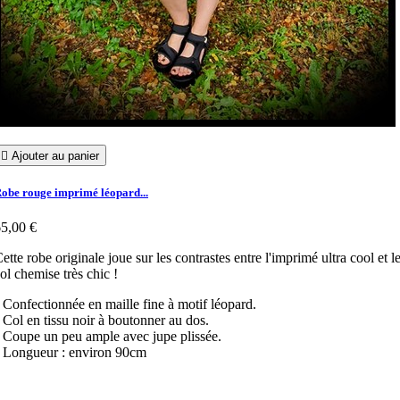

Ajouter au panier
obe rouge imprimé léopard...
5,00 €
ette robe originale joue sur les contrastes entre l'imprimé ultra cool et l
ol chemise très chic !
 Confectionnée en maille fine à motif léopard.
 Col en tissu noir à boutonner au dos.
 Coupe un peu ample avec jupe plissée.
 Longueur : environ 90cm