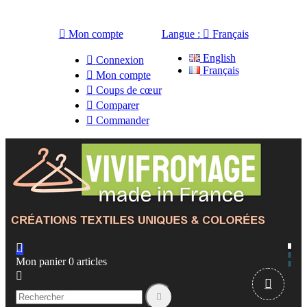

Mon compte
Langue :

Français
English

Connexion
Français

Mon compte

Coups de cœur

Comparer

Commander

Mon panier
0
articles


