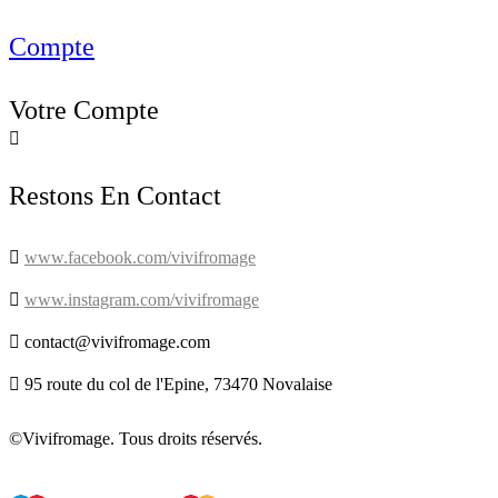
Compte
Votre Compte

Restons En Contact

www.facebook.com/vivifromage

www.instagram.com/vivifromage

contact@vivifromage.com

95 route du col de l'Epine, 73470 Novalaise
©Vivifromage. Tous droits réservés.