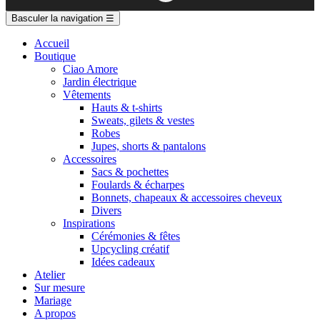
Basculer la navigation
☰
Accueil
Boutique
Ciao Amore
Jardin électrique
Vêtements
Hauts & t-shirts
Sweats, gilets & vestes
Robes
Jupes, shorts & pantalons
Accessoires
Sacs & pochettes
Foulards & écharpes
Bonnets, chapeaux & accessoires cheveux
Divers
Inspirations
Cérémonies & fêtes
Upcycling créatif
Idées cadeaux
Atelier
Sur mesure
Mariage
A propos