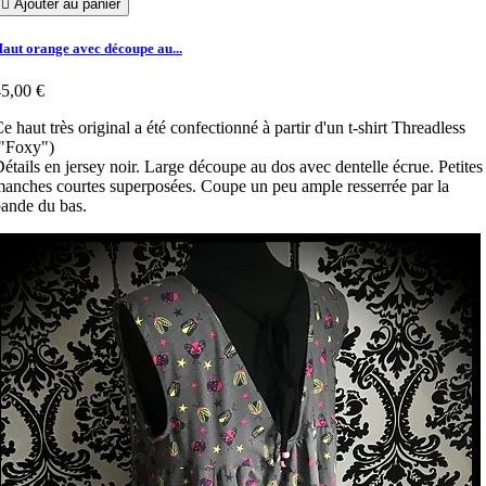

Ajouter au panier
aut orange avec découpe au...
5,00 €
e haut très original a été confectionné à partir d'un t-shirt Threadless
("Foxy")
étails en jersey noir. Large découpe au dos avec dentelle écrue. Petites
anches courtes superposées. Coupe un peu ample resserrée par la
ande du bas.