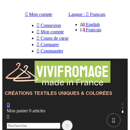

Mon compte
Langue :

Français
English

Connexion
Français

Mon compte

Coups de cœur

Comparer

Commander

Mon panier
0
articles


