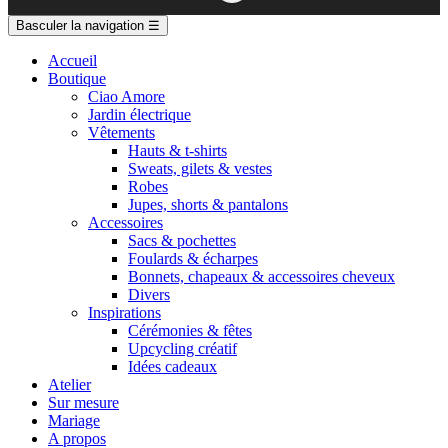
Basculer la navigation
☰
Accueil
Boutique
Ciao Amore
Jardin électrique
Vêtements
Hauts & t-shirts
Sweats, gilets & vestes
Robes
Jupes, shorts & pantalons
Accessoires
Sacs & pochettes
Foulards & écharpes
Bonnets, chapeaux & accessoires cheveux
Divers
Inspirations
Cérémonies & fêtes
Upcycling créatif
Idées cadeaux
Atelier
Sur mesure
Mariage
A propos