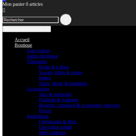
Mon panier
0
articles


Basculer la navigation
☰
Accueil
Boutique
Ciao Amore
Jardin électrique
Vêtements
Hauts & t-shirts
Sweats, gilets & vestes
Robes
Jupes, shorts & pantalons
Accessoires
Sacs & pochettes
Foulards & écharpes
Bonnets, chapeaux & accessoires cheveux
Divers
Inspirations
Cérémonies & fêtes
Upcycling créatif
Idées cadeaux