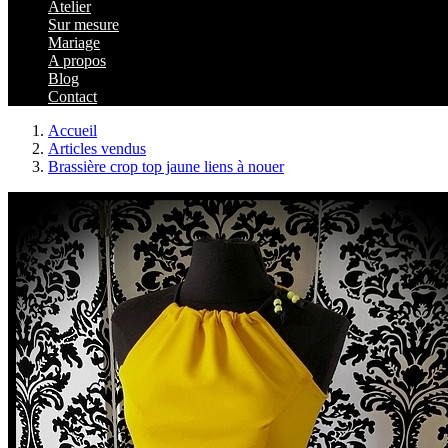
Atelier
Sur mesure
Mariage
A propos
Blog
Contact
Accueil
Articles vendus
Brassière crop top jaune liens à nouer