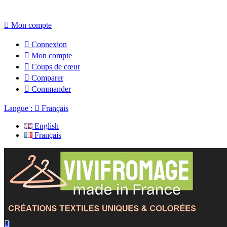

Mon compte

Connexion

Mon compte

Coups de cœur

Comparer

Commander
Langue :

Français
English
Français
