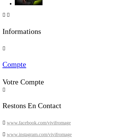


Informations

Compte
Votre Compte

Restons En Contact

www.facebook.com/vivifromage

www.instagram.com/vivifromage