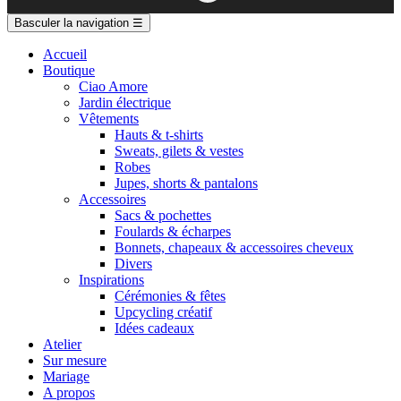
Basculer la navigation
☰
Accueil
Boutique
Ciao Amore
Jardin électrique
Vêtements
Hauts & t-shirts
Sweats, gilets & vestes
Robes
Jupes, shorts & pantalons
Accessoires
Sacs & pochettes
Foulards & écharpes
Bonnets, chapeaux & accessoires cheveux
Divers
Inspirations
Cérémonies & fêtes
Upcycling créatif
Idées cadeaux
Atelier
Sur mesure
Mariage
A propos