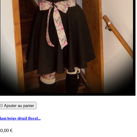

Ajouter au panier
aut beige détail floral...
0,00 €