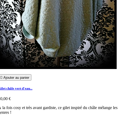

Ajouter au panier
ilet châle vert d'eau...
0,00 €
 la fois cosy et très avant gardiste, ce gilet inspiré du châle mélange les
enres !