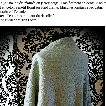
e joli haut a été réalisée en jersey beige. Empiècement en dentelle noir
t en coton à motif floral sur fond crème. Manches longues avec détail
mprimé à l'épaule.
entelle noire sur le tour du décolleté.
ongueur : environ 65cm