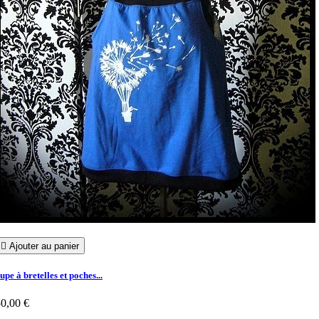

Ajouter au panier
upe à bretelles et poches...
0,00 €