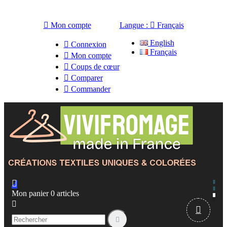

Mon compte
Langue :

Français
English

Connexion
Français

Mon compte

Coups de cœur

Comparer

Commander

Mon panier
0
articles


