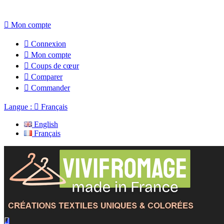

Mon compte

Connexion

Mon compte

Coups de cœur

Comparer

Commander
Langue :

Français
English
Français
