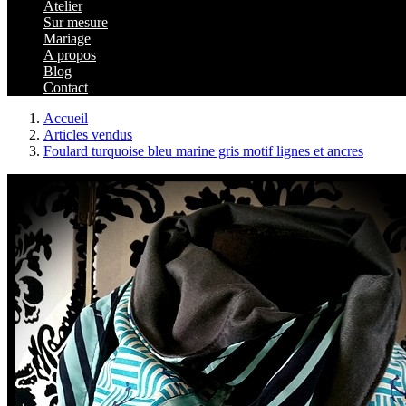
Atelier
Sur mesure
Mariage
A propos
Blog
Contact
Accueil
Articles vendus
Foulard turquoise bleu marine gris motif lignes et ancres