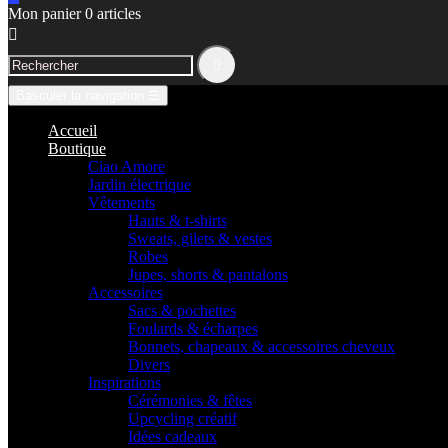
Mon panier
0
articles


Basculer la navigation
☰
Accueil
Boutique
Ciao Amore
Jardin électrique
Vêtements
Hauts & t-shirts
Sweats, gilets & vestes
Robes
Jupes, shorts & pantalons
Accessoires
Sacs & pochettes
Foulards & écharpes
Bonnets, chapeaux & accessoires cheveux
Divers
Inspirations
Cérémonies & fêtes
Upcycling créatif
Idées cadeaux