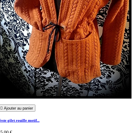

Ajouter au panier
este gilet rouille motif...
5,00 €