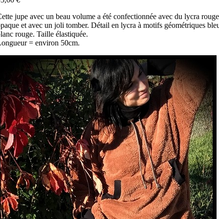
ette jupe avec un beau volume a été confectionnée avec du lycra rouge
paque et avec un joli tomber. Détail en lycra à motifs géométriques ble
lanc rouge. Taille élastiquée.
Longueur = environ 50cm.