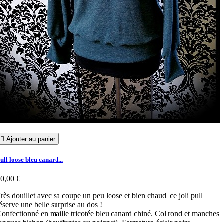

Ajouter au panier
ull loose bleu canard...
0,00 €
rès douillet avec sa coupe un peu loose et bien chaud, ce joli pull
éserve une belle surprise au dos !
onfectionné en maille tricotée bleu canard chiné. Col rond et manches