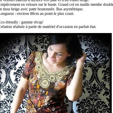
mpiècement en velours sur le buste. Grand col en maille menthe doubl
n tissu beige avec patte boutonnée. Bas asymétrique.
ongueur : environ 88cm au point le plus court.
co-friendly : gamme récup'
réation réalisée à partir de matériel d'occasion en parfait état.