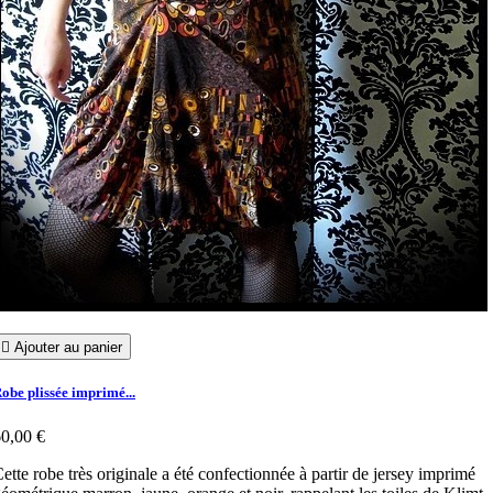

Ajouter au panier
obe plissée imprimé...
0,00 €
ette robe très originale a été confectionnée à partir de jersey imprimé