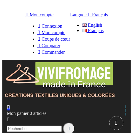

Mon compte
Langue :

Français
English

Connexion
Français

Mon compte

Coups de cœur

Comparer

Commander

Mon panier
0
articles


