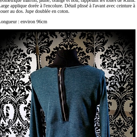
éométrique marron, jaune, orange et noir, rappelant les toiles de Klimt.
arge applique dorée à l'encolure. Détail plissé à l'avant avec ceinture à
ouer au dos. Jupe doublée en coton.
ongueur : environ 96cm