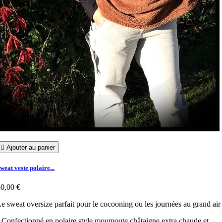

Ajouter au panier
weat veste polaire...
0,00 €
e sweat oversize parfait pour le cocooning ou les journées au grand air 
 Confectionné en polaire style moumoute châtaigne extra chaude et