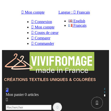

Mon compte
Langue :

Français
English

Connexion
Français

Mon compte

Coups de cœur

Comparer

Commander

Mon panier
0
articles


