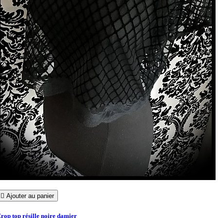

Ajouter au panier
rop top résille noire damier