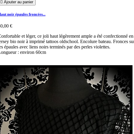

Ajouter au panier
aut noir épaules froncées...
0,00 €
onfortable et léger, ce joli haut légèrement ample a été confectionné en
ersey bio noir à imprimé tattoos oldschool. Encolure bateau. Fronces su
es épaules avec liens noirs terminés par des perles violettes.
ongueur : environ 60cm