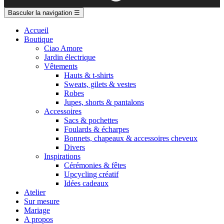
Basculer la navigation
☰
Accueil
Boutique
Ciao Amore
Jardin électrique
Vêtements
Hauts & t-shirts
Sweats, gilets & vestes
Robes
Jupes, shorts & pantalons
Accessoires
Sacs & pochettes
Foulards & écharpes
Bonnets, chapeaux & accessoires cheveux
Divers
Inspirations
Cérémonies & fêtes
Upcycling créatif
Idées cadeaux
Atelier
Sur mesure
Mariage
A propos