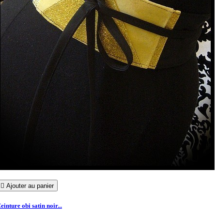

Ajouter au panier
einture obi satin noir...