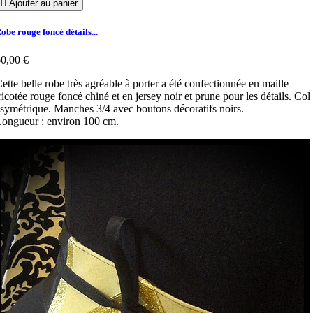

Ajouter au panier
obe rouge foncé détails...
0,00 €
ette belle robe très agréable à porter a été confectionnée en maille
ricotée rouge foncé chiné et en jersey noir et prune pour les détails. Col
symétrique. Manches 3/4 avec boutons décoratifs noirs.
ongueur : environ 100 cm.