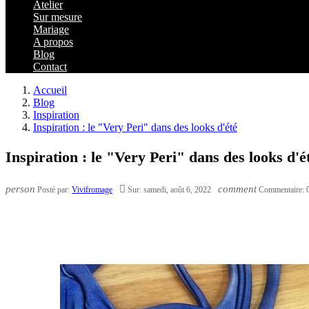
Atelier
Sur mesure
Mariage
A propos
Blog
Contact
Accueil
Blog
Inspiration
Inspiration : le "Very Peri" dans des looks d'été
Inspiration : le "Very Peri" dans des looks d'é
person

comment
Posté par:
Vivifromage
Sur:
samedi,
août
6,
2022
Commentaire: