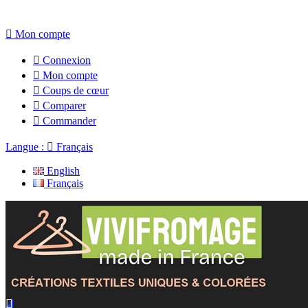

Mon compte

Connexion

Mon compte

Coups de cœur

Comparer

Commander
Langue :

Français
English
Français
