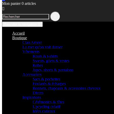
Mon panier
0
articles


Basculer la navigation
☰
Accueil
Boutique
Ciao Amore
La mer qu'on voit danser
Vêtements
Hauts & t-shirts
Sweats, gilets & vestes
Robes
Jupes, shorts & pantalons
Accessoires
Sacs & pochettes
Foulards & écharpes
Bonnets, chapeaux & accessoires cheveux
Divers
Inspirations
Cérémonies & fêtes
Upcycling créatif
Idées cadeaux