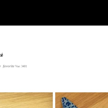
té
favorite
0
Vue:
3401