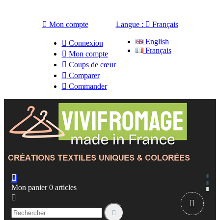

Mon compte
Langue :

Français
English

Connexion
Français

Mon compte

Coups de cœur

Comparer

Commander

Mon panier
0
articles


