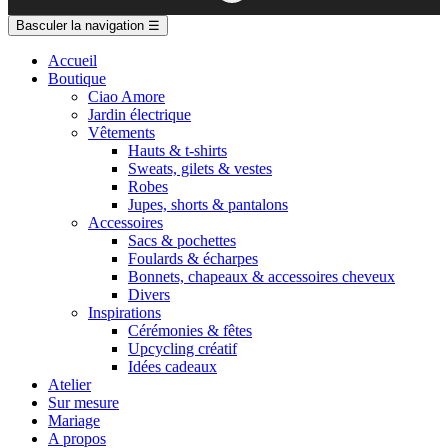
Basculer la navigation
☰
Accueil
Boutique
Ciao Amore
Jardin électrique
Vêtements
Hauts & t-shirts
Sweats, gilets & vestes
Robes
Jupes, shorts & pantalons
Accessoires
Sacs & pochettes
Foulards & écharpes
Bonnets, chapeaux & accessoires cheveux
Divers
Inspirations
Cérémonies & fêtes
Upcycling créatif
Idées cadeaux
Atelier
Sur mesure
Mariage
A propos