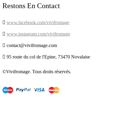
Restons En Contact

www.facebook.com/vivifromage

www.instagram.com/vivifromage

contact@vivifromage.com

95 route du col de l'Epine, 73470 Novalaise
©Vivifromage. Tous droits réservés.