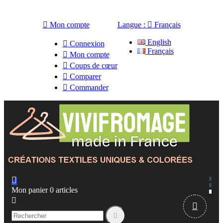

Mon compte
Langue :

Français
English

Connexion
Français

Mon compte

Coups de cœur

Comparer

Commander

Mon panier
0
articles


