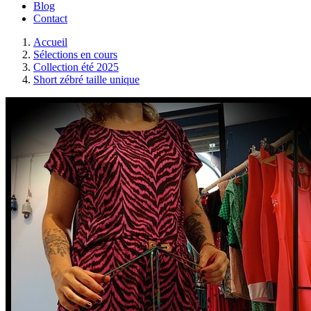
Blog
Contact
Accueil
Sélections en cours
Collection été 2025
Short zébré taille unique