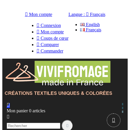

Mon compte
Langue :

Français
English

Connexion
Français

Mon compte

Coups de cœur

Comparer

Commander

Mon panier
0
articles


