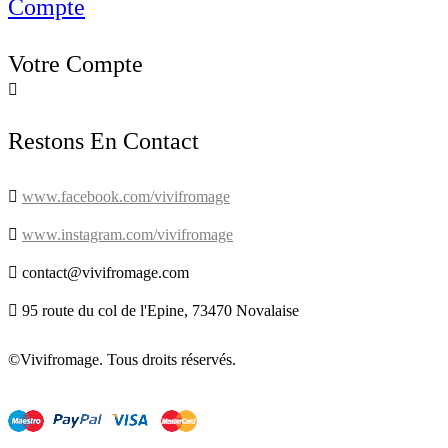
Compte
Votre Compte

Restons En Contact

www.facebook.com/vivifromage

www.instagram.com/vivifromage

contact@vivifromage.com

95 route du col de l'Epine, 73470 Novalaise
©Vivifromage. Tous droits réservés.