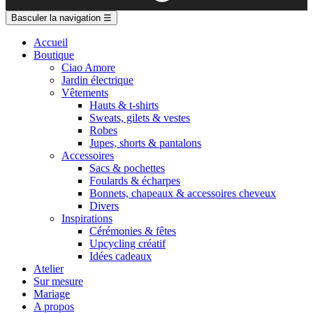
Basculer la navigation
☰
Accueil
Boutique
Ciao Amore
Jardin électrique
Vêtements
Hauts & t-shirts
Sweats, gilets & vestes
Robes
Jupes, shorts & pantalons
Accessoires
Sacs & pochettes
Foulards & écharpes
Bonnets, chapeaux & accessoires cheveux
Divers
Inspirations
Cérémonies & fêtes
Upcycling créatif
Idées cadeaux
Atelier
Sur mesure
Mariage
A propos