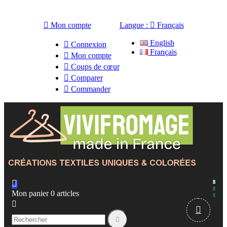

Mon compte
Langue :

Français
English

Connexion
Français

Mon compte

Coups de cœur

Comparer

Commander

Mon panier
0
articles


