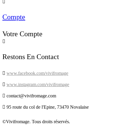

Compte
Votre Compte

Restons En Contact

www.facebook.com/vivifromage

www.instagram.com/vivifromage

contact@vivifromage.com

95 route du col de l'Epine, 73470 Novalaise
©Vivifromage. Tous droits réservés.