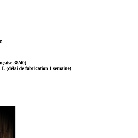
in
ançaise 38/40)
à L
(délai de fabrication 1 semaine)