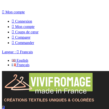

Mon compte

Connexion

Mon compte

Coups de cœur

Comparer

Commander
Langue :

Français
English
Français
