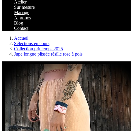
Atelier
Sur mesure
Mariage
A propos
Blog
Contact
Accueil
Sélections en cours
Collection printemps 2025
Jupe longue plissée résille rose à pois