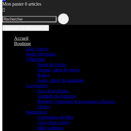
Mon panier
0
articles


Basculer la navigation
☰
Accueil
Boutique
Ciao Amore
Jardin électrique
Vêtements
Hauts & t-shirts
Sweats, gilets & vestes
Robes
Jupes, shorts & pantalons
Accessoires
Sacs & pochettes
Foulards & écharpes
Bonnets, chapeaux & accessoires cheveux
Divers
Inspirations
Cérémonies & fêtes
Upcycling créatif
Idées cadeaux