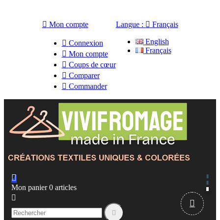

Mon compte
Langue :

Français
English

Connexion
Français

Mon compte

Coups de cœur

Comparer

Commander

Mon panier
0
articles


