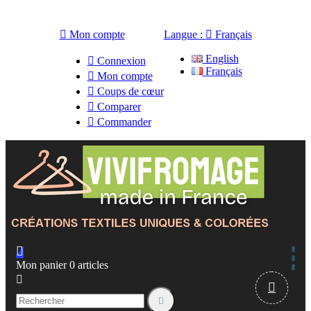

Mon compte
Langue :

Français
English

Connexion
Français

Mon compte

Coups de cœur

Comparer

Commander

Mon panier
0
articles


