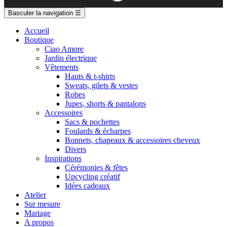
Basculer la navigation
☰
Accueil
Boutique
Ciao Amore
Jardin électrique
Vêtements
Hauts & t-shirts
Sweats, gilets & vestes
Robes
Jupes, shorts & pantalons
Accessoires
Sacs & pochettes
Foulards & écharpes
Bonnets, chapeaux & accessoires cheveux
Divers
Inspirations
Cérémonies & fêtes
Upcycling créatif
Idées cadeaux
Atelier
Sur mesure
Mariage
A propos