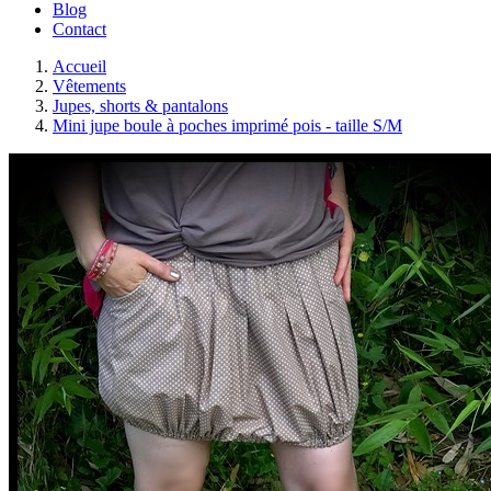
Blog
Contact
Accueil
Vêtements
Jupes, shorts & pantalons
Mini jupe boule à poches imprimé pois - taille S/M