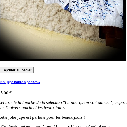

Ajouter au panier
ini jupe boule à poches...
5,00 €
et article fait partie de la sélection "La mer qu'on voit danser", inspiré
ar l'univers marin et les beaux jours.
ette jolie jupe est parfaite pour les beaux jours !
 Confectionné en coton à motif bateaux bleus sur fond blanc et