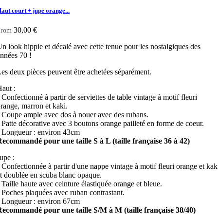
aut court + jupe orange...
30,00 €
From
n look hippie et décalé avec cette tenue pour les nostalgiques des
nnées 70 !
es deux pièces peuvent être achetées séparément.
aut :
 Confectionné à partir de serviettes de table vintage à motif fleuri
range, marron et kaki.
 Coupe ample avec dos à nouer avec des rubans.
 Patte décorative avec 3 boutons orange pailleté en forme de coeur.
 Longueur : environ 43cm
ecommandé pour une taille S à L (taille française 36 à 42)
upe :
 Confectionnée à partir d'une nappe vintage à motif fleuri orange et kak
t doublée en scuba blanc opaque.
 Taille haute avec ceinture élastiquée orange et bleue.
 Poches plaquées avec ruban contrastant.
 Longueur : environ 67cm
ecommandé pour une taille S/M à M (taille française 38/40)