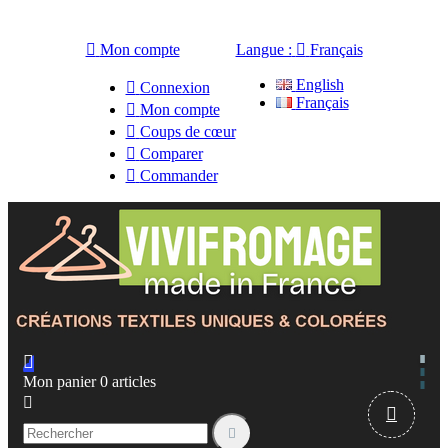

Mon compte
Langue :

Français
English

Connexion
Français

Mon compte

Coups de cœur

Comparer

Commander

Mon panier
0
articles


