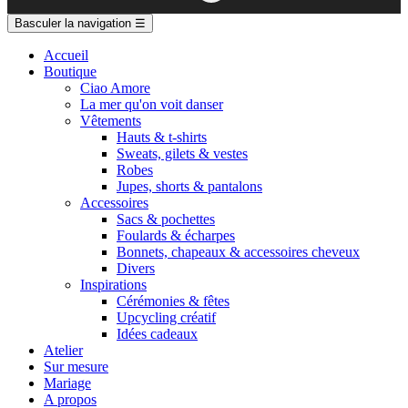
Basculer la navigation
☰
Accueil
Boutique
Ciao Amore
La mer qu'on voit danser
Vêtements
Hauts & t-shirts
Sweats, gilets & vestes
Robes
Jupes, shorts & pantalons
Accessoires
Sacs & pochettes
Foulards & écharpes
Bonnets, chapeaux & accessoires cheveux
Divers
Inspirations
Cérémonies & fêtes
Upcycling créatif
Idées cadeaux
Atelier
Sur mesure
Mariage
A propos