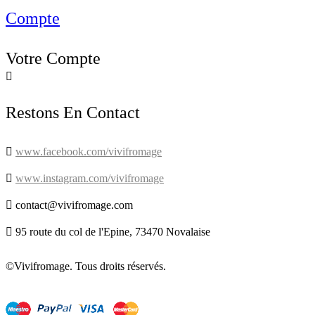
Compte
Votre Compte

Restons En Contact

www.facebook.com/vivifromage

www.instagram.com/vivifromage

contact@vivifromage.com

95 route du col de l'Epine, 73470 Novalaise
©Vivifromage. Tous droits réservés.