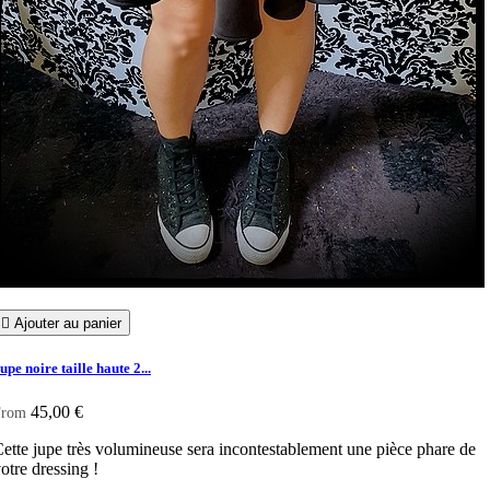

Ajouter au panier
upe noire taille haute 2...
45,00 €
From
ette jupe très volumineuse sera incontestablement une pièce phare de
otre dressing !