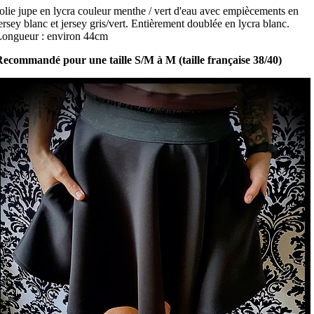
olie jupe en lycra couleur menthe / vert d'eau avec empiècements en
ersey blanc et jersey gris/vert. Entièrement doublée en lycra blanc.
ongueur : environ 44cm
ecommandé pour une taille S/M à M (taille française 38/40)