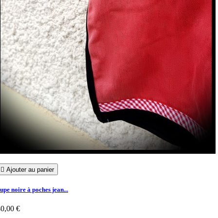

Ajouter au panier
upe noire à poches jean...
0,00 €