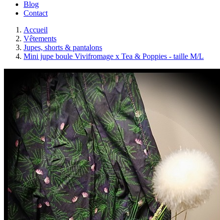
Blog
Contact
Accueil
Vêtements
Jupes, shorts & pantalons
Mini jupe boule Vivifromage x Tea & Poppies - taille M/L