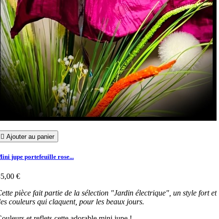

Ajouter au panier
ini jupe portefeuille rose...
5,00 €
ette pièce fait partie de la sélection "Jardin électrique", un style fort et
es couleurs qui claquent, pour les beaux jours.
ouleurs et reflets cette adorable mini jupe !