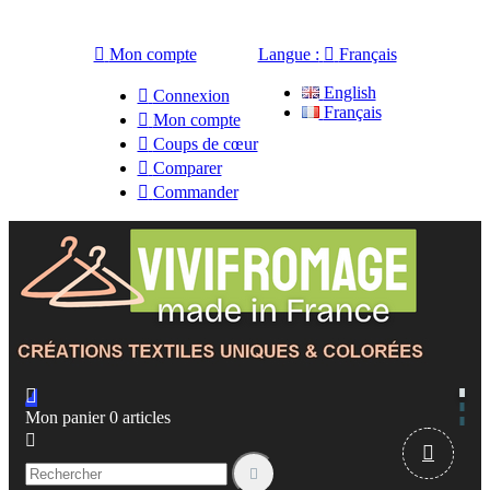

Mon compte
Langue :

Français
English

Connexion
Français

Mon compte

Coups de cœur

Comparer

Commander

Mon panier
0
articles


