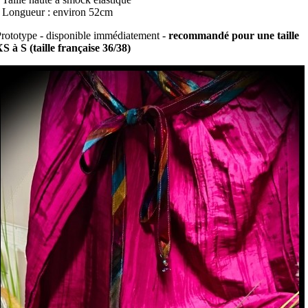
 Longueur : environ 52cm
rototype - disponible immédiatement -
recommandé pour une taille
S à S (taille française 36/38)