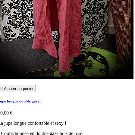

Ajouter au panier
upe longue double gaze...
0,00 €
a jupe longue confortable et sexy !
 Confectionnée en double gaze bois de rose.