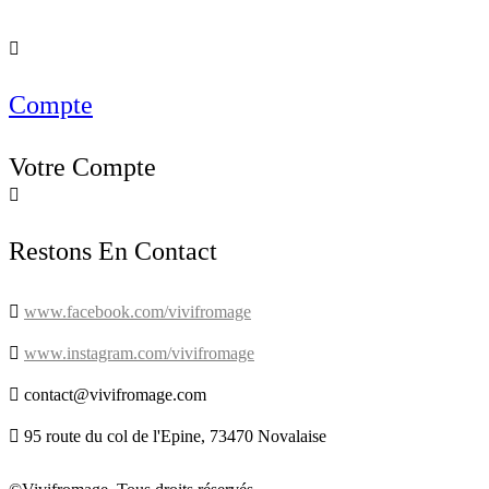

Compte
Votre Compte

Restons En Contact

www.facebook.com/vivifromage

www.instagram.com/vivifromage

contact@vivifromage.com

95 route du col de l'Epine, 73470 Novalaise