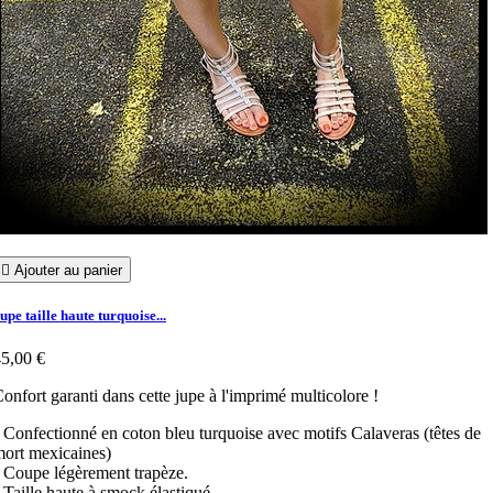

Ajouter au panier
upe taille haute turquoise...
5,00 €
onfort garanti dans cette jupe à l'imprimé multicolore !
 Confectionné en coton bleu turquoise avec motifs Calaveras (têtes de
ort mexicaines)
 Coupe légèrement trapèze.
 Taille haute à smock élastiqué