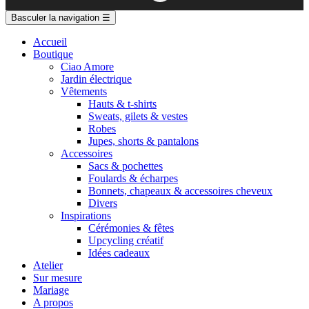
Basculer la navigation
☰
Accueil
Boutique
Ciao Amore
Jardin électrique
Vêtements
Hauts & t-shirts
Sweats, gilets & vestes
Robes
Jupes, shorts & pantalons
Accessoires
Sacs & pochettes
Foulards & écharpes
Bonnets, chapeaux & accessoires cheveux
Divers
Inspirations
Cérémonies & fêtes
Upcycling créatif
Idées cadeaux
Atelier
Sur mesure
Mariage
A propos