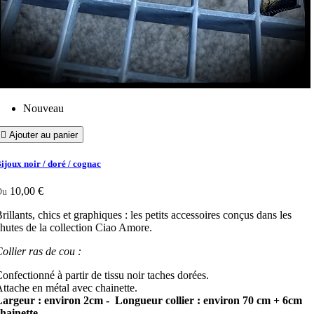
Nouveau

Ajouter au panier
ijoux noir / doré / cognac
10,00 €
Du
rillants, chics et graphiques : les petits accessoires conçus dans les
hutes de la collection Ciao Amore.
ollier ras de cou :
onfectionné à partir de tissu noir taches dorées.
ttache en métal avec chainette.
Largeur : environ 2cm - Longueur collier : environ 70 cm + 6cm
hainette