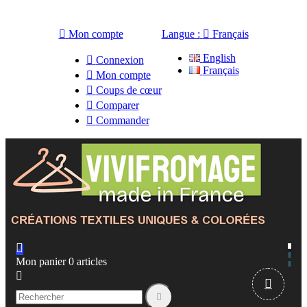

Mon compte
Langue :

Français
English

Connexion
Français

Mon compte

Coups de cœur

Comparer

Commander

Mon panier
0
articles


