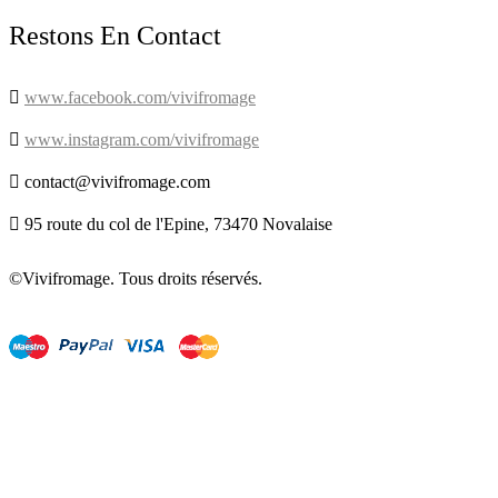
Restons En Contact

www.facebook.com/vivifromage

www.instagram.com/vivifromage

contact@vivifromage.com

95 route du col de l'Epine, 73470 Novalaise
©Vivifromage. Tous droits réservés.