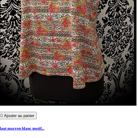

Ajouter au panier
aut marron blanc motif...