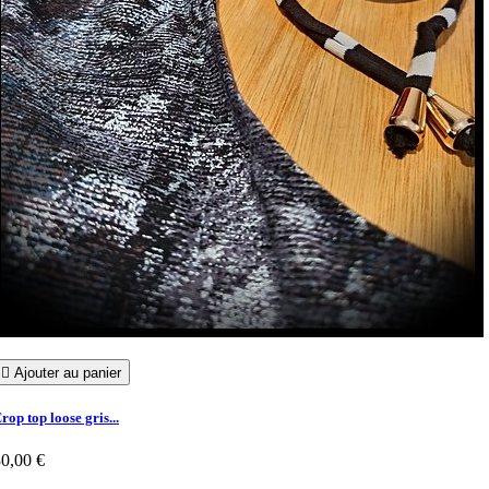

Ajouter au panier
rop top loose gris...
0,00 €